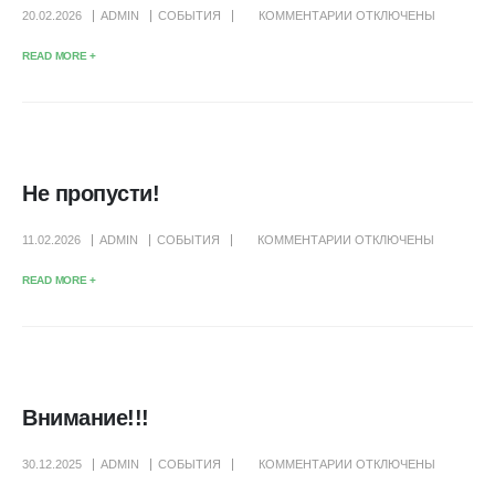
К
20.02.2026
ADMIN
СОБЫТИЯ
КОММЕНТАРИИ
ОТКЛЮЧЕНЫ
ЗАПИСИ
READ MORE +
С
ПРАЗДНИКОМ!!!
Не пропусти!
К
11.02.2026
ADMIN
СОБЫТИЯ
КОММЕНТАРИИ
ОТКЛЮЧЕНЫ
ЗАПИСИ
READ MORE +
НЕ
ПРОПУСТИ!
Внимание!!!
К
30.12.2025
ADMIN
СОБЫТИЯ
КОММЕНТАРИИ
ОТКЛЮЧЕНЫ
ЗАПИСИ