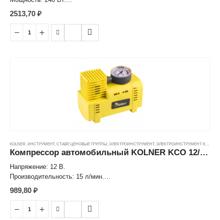
Число оборотов на холостом ходу: 0-800 об/мин.
2513,70
₽
Максимальный крутящий момент: 13 Нм.
Число ступеней крутящего момента: 20+1 (ступень сверления)
Патрон: быстрозажимной
Диаметр патрона: 0,8-10 мм.
Максимальный диаметр сверления: дерево - 15 мм, металл - 6
мм.
Длина сетевого кабеля: 2 м.
Масса: 1,2 кг.
Срок службы: 3 года
KOLNER
,
ИНСТРУМЕНТ
,
СТАВР
,
ЦЕНОВЫЕ ГРУППЫ
,
ЭЛЕКТРОИНСТРУМЕНТ
,
ЭЛЕКТРОИНСТРУМЕНТ KOLNER
Компрессор автомобильный KOLNER KCO 12/19, 12В ---
Напряжение: 12 В.
Производительность: 15 л/мин.
Рабочее давление: 3 Бар.
989,80
₽
Максимальное давление: 4 Бар.
Максимальный ток потребления: 10 А.
Диаметр цилиндра: 19 мм.