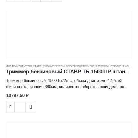
ИНСТРУМЕНТ
,
СТАВР
,
СТАВР
,
ЦЕНОВЫЕ ГРУППЫ
,
ЭЛЕКТРОИНСТРУМЕНТ
,
ЭЛЕКТРОИНСТРУМЕНТ KOLNER
Триммер бензиновый СТАВР ТБ-1500ШР штанга разборная, нож, леска, 9500об/мин, 1500Вт
Триммер бензиновый, 1500 Вт/2л.с, объем двигателя 42,7см3,
ширина скашивания 380мм, количество оборотов шпинделя на
холостом ходу 7500- 9500 об/мин, штанга разборная , тип запуска
10797,50
₽
ручной, комплектация : нож, леска, наплечный ремень, емкость
для смешивая топлива, ключи для сборки