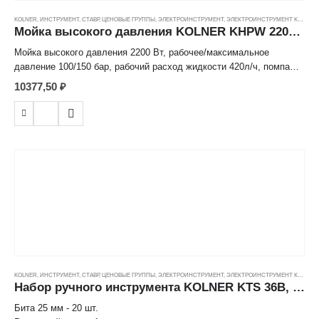
KOLNER
,
ИНСТРУМЕНТ
,
СТАВР
,
ЦЕНОВЫЕ ГРУППЫ
,
ЭЛЕКТРОИНСТРУМЕНТ
,
ЭЛЕКТРОИНСТРУМЕНТ KOLNER
Мойка высокого давления KOLNER KHPW 2200SP 100/150 бар, 420л/ч, 2200Вт ---
Мойка высокого давления 2200 Вт, рабочее/максимальное
давление 100/150 бар, рабочий расход жидкости 420л/ч, помпа
металлическая, функция самовсасывания. В комплекте:
10377,50
₽
пистолет- распылитель, шланг высокого давления 5м, кабель 5м,
емкость для моющих средств, колеса, питание 220В+/-10%, 50Гц
KOLNER
,
ИНСТРУМЕНТ
,
СТАВР
,
ЦЕНОВЫЕ ГРУППЫ
,
ЭЛЕКТРОИНСТРУМЕНТ
,
ЭЛЕКТРОИНСТРУМЕНТ KOLNER
Набор ручного инструмента KOLNER KTS 36B, в сумке 36пр. ---
Бита 25 мм - 20 шт.