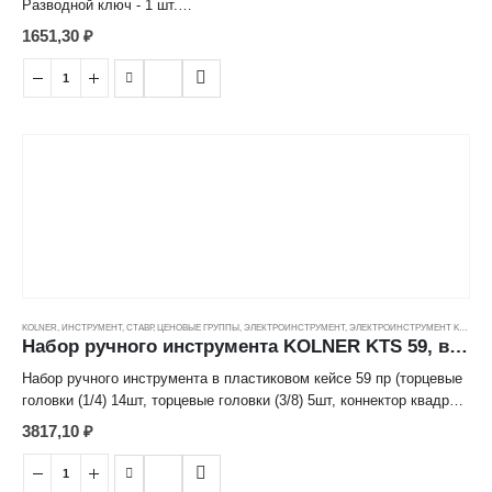
Разводной ключ - 1 шт.
Пассатижи - 1 шт.
1651,30
₽
Рукоятка для бит - 1 шт.
Шестигранный ключ - 8 шт: 1.5, 2, 2.5, 3, 4, 5, 5.5, 6 мм.
Отвертка индикаторная - 1 шт.
Молоток - 1 шт.
Рулетка 3 м. - 1 шт.
Канцелярский нож - 1 шт.
Изолента - 1 шт.
Срок службы: 3 года.
KOLNER
,
ИНСТРУМЕНТ
,
СТАВР
,
ЦЕНОВЫЕ ГРУППЫ
,
ЭЛЕКТРОИНСТРУМЕНТ
,
ЭЛЕКТРОИНСТРУМЕНТ KOLNER
Набор ручного инструмента KOLNER KTS 59, в пластиковом кейсе 59пр. ---
Набор ручного инструмента в пластиковом кейсе 59 пр (торцевые
головки (1/4) 14шт, торцевые головки (3/8) 5шт, коннектор квадрат
(3/8) 1шт, переходник с (1/4) на (3/8) 1шт, рукоятка с трещеткой
3817,10
₽
(3/8) 1шт, комбинированный гаечный ключ 6шт, разводной ключ
1шт, тонкогубцы 1шт, комбинированные пассатижи 1шт,
шестигранный ключ 16шт, часовая отвертка 4шт, рулетка 1шт,