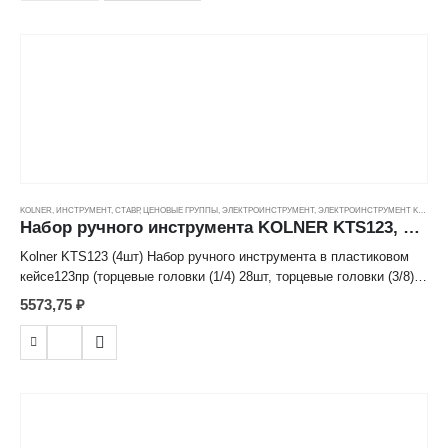
молоток 1шт, двусторонние биты 2шт, рукоятка для бит 1шт,
коннектор для торцевых головок 1шт, концелярский нож 1шт,
футляр с крепежом 1шт)
KOLNER
,
ИНСТРУМЕНТ
,
СТАВР
,
ЦЕНОВЫЕ ГРУППЫ
,
ЭЛЕКТРОИНСТРУМЕНТ
,
ЭЛЕКТРОИНСТРУМЕНТ KOLNER
Набор ручного инструмента KOLNER KTS123, в пластиковом кейсе 123пр. ---
Kolner KTS123 (4шт) Набор ручного инструмента в пластиковом
кейсе123пр (торцевые головки (1/4) 28шт, торцевые головки (3/8)
12шт, удлинитель (3/8) 2шт, удлинитель (1/4) 1шт, рукоятка с
5573,75
₽
трещеткой (3/8) 1шт, рукоятка с трещеткой (1/4) 1шт,
комбинированный гаечный ключ 10шт, разводной ключ 1шт,
тонкогубцы 1шт, бокорезы 1шт, шестигранный ключ 16шт, отвертка
2шт, держатель бит с трещеткой 1шт, биты 40шт, свечной ключ
(3/8) 2шт, манометр 1шт, металлическая щетка 1шт,
приспособление для зачистки проводов 1шт, пинцы 1шт)