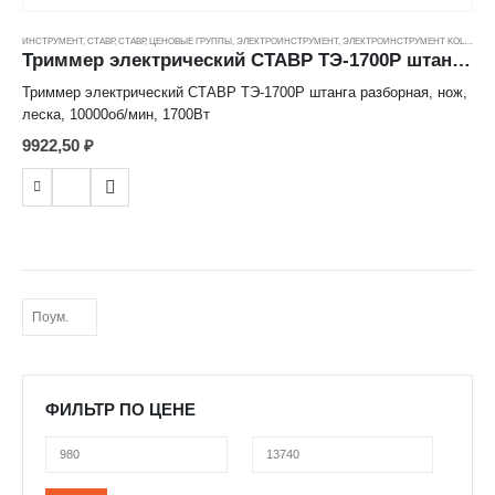
ИНСТРУМЕНТ
,
СТАВР
,
СТАВР
,
ЦЕНОВЫЕ ГРУППЫ
,
ЭЛЕКТРОИНСТРУМЕНТ
,
ЭЛЕКТРОИНСТРУМЕНТ KOLNER
Триммер электрический СТАВР ТЭ-1700Р штанга разборная, нож, леска, 10000об/мин, 1700Вт
Триммер электрический СТАВР ТЭ-1700Р штанга разборная, нож,
леска, 10000об/мин, 1700Вт
9922,50
₽
ФИЛЬТР ПО ЦЕНЕ
Минимальная
Максимальная