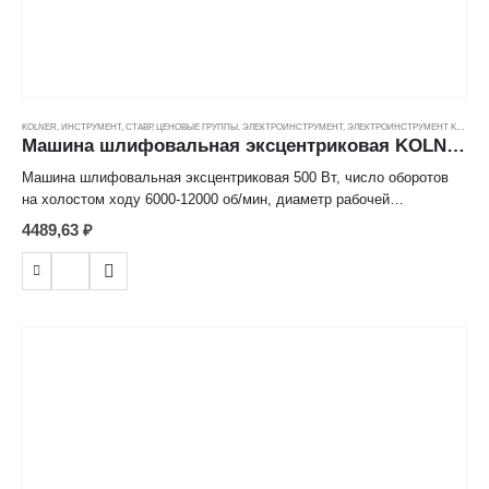
KOLNER
,
ИНСТРУМЕНТ
,
СТАВР
,
ЦЕНОВЫЕ ГРУППЫ
,
ЭЛЕКТРОИНСТРУМЕНТ
,
ЭЛЕКТРОИНСТРУМЕНТ KOLNER
Машина шлифовальная эксцентриковая KOLNER KRS 500V 125мм, 12000об/мин, 500Вт ---
Машина шлифовальная эксцентриковая 500 Вт, число оборотов
на холостом ходу 6000-12000 об/мин, диаметр рабочей
поверхности 125мм, регулировка частоты колебаний
4489,63
₽