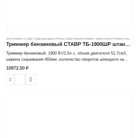
ИНСТРУМЕНТ
,
СТАВР
,
СТАВР
,
ЦЕНОВЫЕ ГРУППЫ
,
ЭЛЕКТРОИНСТРУМЕНТ
,
ЭЛЕКТРОИНСТРУМЕНТ KOLNER
Триммер бензиновый СТАВР ТБ-1900ШР штанга разборная, нож, леска, 9500об/мин, 1900Вт
Триммер бензиновый, 1900 Вт/2,5л.с, объем двигателя 51,7см3,
ширина скашивания 460мм, количество оборотов шпинделя на
холостом ходу 7500- 9500 об/мин, штанга разборная , тип запуска
10972,50
₽
ручной, комплектация : нож, леска, наплечный ремень, емкость
для смешивая топлива, ключи для сборки