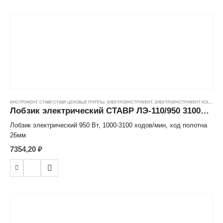
Длина шланга компрессора: 50 см.
Масса: 0.68 кг.
Длина сетевого кабеля: 3 м.
Срок службы: 3 года.
ИНСТРУМЕНТ
,
СТАВР
,
СТАВР
,
ЦЕНОВЫЕ ГРУППЫ
,
ЭЛЕКТРОИНСТРУМЕНТ
,
ЭЛЕКТРОИНСТРУМЕНТ KOLNER
Лобзик электрический СТАВР ЛЭ-110/950 3100ход/мин, пропил дер/мет 110/12мм, 950Вт ---
Лобзик электрический 950 Вт, 1000-3100 ходов/мин, ход полотна
26мм
7354,20
₽