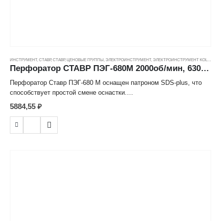
ИНСТРУМЕНТ
,
СТАВР
,
СТАВР
,
ЦЕНОВЫЕ ГРУППЫ
,
ЭЛЕКТРОИНСТРУМЕНТ
,
ЭЛЕКТРОИНСТРУМЕНТ KOLNER
Перфоратор СТАВР ПЭГ-680М 2000об/мин, 6300уд/мин, 2,2Дж, 680Вт ( SDS-plus, кейс )
Перфоратор Ставр ПЭГ-680 М оснащен патроном SDS-plus, что
способствует простой смене оснастки.
Безопасность работ. Предохранительная муфта защищает
5884,55
₽
инструмент от повреждений, а пользователя от травм.
Неизменная скорость работы. Поворотный щеткодержатель
обеспечивает одинаковый крутящий момент при правом и левом
вращении.
Преимущества Ставр ПЭГ-680М
Патрон SDS-plus можно быстро и легко поменять на
быстрозажимной. 3 режима работы: сверление с ударом и без,
долбление. Фиксация клавиши "Пуск" - для продолжительных
работ. Предохранительная муфта обеспечивает безопасность при
заклинивании бура. Электронная регулировка частоты вращения и
удара - для работы с разными материалами. Длинный сетевой
кабель (3 м. морозоустойчивый ) - для свободного перемещения