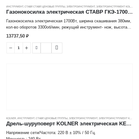
ИНСТРУМЕНТ
,
СТАВР
,
СТАВР
,
ЦЕНОВЫЕ ГРУППЫ
,
ЭЛЕКТРОИНСТРУМЕНТ
,
ЭЛЕКТРОИНСТРУМЕНТ KOLNER
Газонокосилка электрическая СТАВР ГКЭ-1700 нож, 3300об/мин, 1700Вт
Газонокосилка электрическая 1700Вт, ширина скашивания 380мм,
кол-во оборотов 3300об/мин, режущий инструмент- нож, высота
уровня скашивания 25/38/51/65/75мм, объем травосборника 35л,
13737,50
₽
длина сетевого кабеля 0,35м, передние колеса 13,7см (5,4"
дюйма), задние колеса 16,1см (6,3" дюйма)
KOLNER
,
ИНСТРУМЕНТ
,
СТАВР
,
ЦЕНОВЫЕ ГРУППЫ
,
ЭЛЕКТРОИНСТРУМЕНТ
,
ЭЛЕКТРОИНСТРУМЕНТ KOLNER
Дрель-шуруповерт KOLNER электрическая KED 240V, 800 об/мин, 12,5 Нм, 240Вт ---
Напряжение сети/Частота: 220 В ± 10% / 50 Гц.
Мощность: 240 Вт.