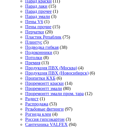
Парад краски
(11)
Парад лаки
(15)
Парад прочее
(1)
Парад эмали
(3)
Пены V6
(1)
Пены прочие
(15)
Перчатки
(20)
Пластик Репаблик
(75)
Плинтус
(5)
Подводка гибкая
(38)
Подоконники
(1)
Потолки
(8)
Премия
(13)
Продукция ПВХ (Москва)
(4)
Продукция ПВХ (Новосибирск)
(6)
Пропитки КХБ
(6)
Проремонтт краски
(14)
Проремонтт эмали
(80)
Проремонтт эмали пром. тара
(12)
Радист
(1)
Распродажа
(53)
Резьбовые фитинги
(97)
Рогнеда клеи
(4)
Россия гипсокартон
(3)
Сантехника VALFEX
(94)