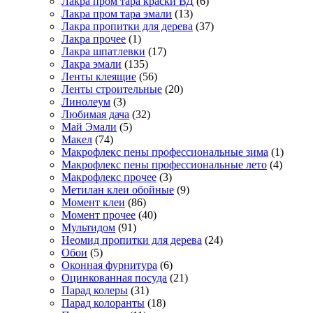
Лакра пром тара краски ВД
(6)
Лакра пром тара эмали
(13)
Лакра пропитки для дерева
(37)
Лакра прочее
(1)
Лакра шпатлевки
(17)
Лакра эмали
(135)
Ленты клеящие
(56)
Ленты строительные
(20)
Линолеум
(3)
Любимая дача
(32)
Май Эмали
(5)
Макел
(74)
Макрофлекс пены профессиональные зима
(1)
Макрофлекс пены профессиональные лето
(4)
Макрофлекс прочее
(3)
Метилан клеи обойные
(9)
Момент клеи
(86)
Момент прочее
(40)
Мультидом
(91)
Неомид пропитки для дерева
(24)
Обои
(5)
Оконная фурнитура
(6)
Оцинкованная посуда
(21)
Парад колеры
(31)
Парад колоранты
(18)