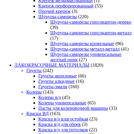
Крепеж мелкофасованный
(1)
Крепеж перфорированный
(55)
Прочий крепеж
(3)
Шурупы-саморезы
(220)
Шурупы-саморезы гипсокартон-дерево
(39)
Шурупы-саморезы гипсокартон-металл
(17)
Шурупы-саморезы кровельные
(96)
Шурупы-саморезы металл-металл
(41)
Шурупы-саморезы универсальные
желтый цинк
(27)
ЛАКОКРАСОЧНЫЕ МАТЕРИАЛЫ
(1820)
Грунты
(242)
Грунты акриловые
(66)
Грунты алкидные
(16)
Грунты-эмали
(160)
Колеры
(143)
Колеры в/д
(45)
Колеры универсальные
(65)
Пасты для колеровочной машины
(33)
Краски ВД
(163)
Краска в/д влагостойкая
(23)
Краска в/д для обоев
(3)
Краска в/д для потолков
(22)