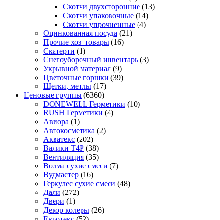
Скотчи двухсторонние
(13)
Скотчи упаковочные
(14)
Скотчи упрочненные
(4)
Оцинкованная посуда
(21)
Прочие хоз. товары
(16)
Скатерти
(1)
Снегоуборочный инвентарь
(3)
Укрывной материал
(9)
Цветочные горшки
(39)
Щетки, метлы
(17)
Ценовые группы
(6360)
DONEWELL Герметики
(10)
RUSH Герметики
(4)
Авиора
(1)
Автокосметика
(2)
Акватекс
(202)
Валики Т4Р
(38)
Вентиляция
(35)
Волма сухие смеси
(7)
Вудмастер
(16)
Геркулес сухие смеси
(48)
Дали
(272)
Двери
(1)
Декор колеры
(26)
Евротекс
(52)