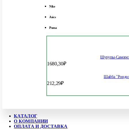
Nike
Asics
Puma
Шурупы-Саморез
1680,30
₽
Шайба "Рондол
212,29
₽
КАТАЛОГ
О КОМПАНИИ
ОПЛАТА И ДОСТАВКА