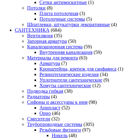
Сетки антимоскитные
(1)
Потолки
(8)
Плита потолочная
(3)
Потолочные системы
(5)
Шпатлевки, штукатурки декоративные
(4)
САНТЕХНИКА
(684)
Вентиляция
(35)
Запорная арматура
(50)
Канализационная система
(59)
Внутренняя канализация
(59)
Материалы для ремонта
(63)
Арматура
(7)
Кронштейны, крепеж для санфаянса
(1)
Резинотехнические изделия
(34)
Уплотнители сантехнические
(9)
Хомуты сантехнические
(12)
Подводка гибкая
(38)
Радиаторы
(4)
Сифоны и аксессуары к ним
(98)
Анипласт
(52)
Орио
(46)
Смесители
(32)
Трубопроводные системы
(305)
Резьбовые фитинги
(97)
Никель
(48)