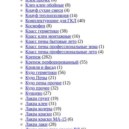
Клео клеи обойные
(8)
Кнауф сухие смеси
(4)
Кнауф теплоизоляция
(14)
Комплектующие для ГКЛ
(40)
Космофен
(8)
Красс герметики
(38)
Красс клеи монтажные
(16)
Красс пены бытовые лето
(2)
Красс пены профессиональные зима
(1)
Красс пены профессиональные лето
(4)
Крепеж
(282)
Крепеж перфорированный
(55)
Кровля и фасад
(1)
Кудо герметики
(56)
Кудо Пены
(21)
Кудо пены прочие
(12)
Кудо прочее
(32)
Кунцево
(27)
Лакра грунт
(19)
Лакра клеи
(31)
Лакра колеры
(19)
Лакра краски
(31)
Лакра краски МА-15
(6)
Лакра лаки
(28)