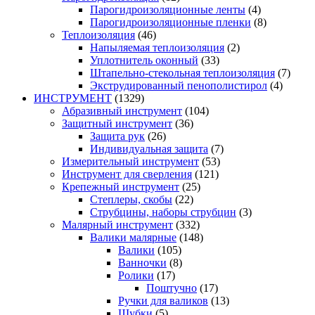
Парогидроизоляционные ленты
(4)
Парогидроизоляционные пленки
(8)
Теплоизоляция
(46)
Напыляемая теплоизоляция
(2)
Уплотнитель оконный
(33)
Штапельно-стекольная теплоизоляция
(7)
Экструдированный пенополистирол
(4)
ИНСТРУМЕНТ
(1329)
Абразивный инструмент
(104)
Защитный инструмент
(36)
Защита рук
(26)
Индивидуальная защита
(7)
Измерительный инструмент
(53)
Инструмент для сверления
(121)
Крепежный инструмент
(25)
Степлеры, скобы
(22)
Струбцины, наборы струбцин
(3)
Малярный инструмент
(332)
Валики малярные
(148)
Валики
(105)
Ванночки
(8)
Ролики
(17)
Поштучно
(17)
Ручки для валиков
(13)
Шубки
(5)