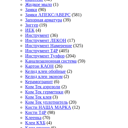
Жидкое мыло
(1)
Замки
(90)
Замки АПЕКС/АВЕРС
(581)
Запорная арматура
(39)
Зиггер
(19)
ИЕК
(4)
Инструмент
(36)
Инструмент ЛЕКОН
(17)
Инструмент Намерение
(325)
Инструмент Т4Р
(405)
Инструмент Тулфор
(204)
Канализационная система
(59)
Картон КАОН
(26)
Келид клеи обойные
(2)
Келид клеи эконом
(2)
Керамогранит
(6)
Ким Тек аэрозоли
(2)
Ким Тек герметики
(8)
Ким Тек клея
(3)
Ким Тек уплотнитель
(20)
Кисти НАША МАРКА
(12)
Кисти Т4Р
(98)
Клеенка
(70)
Клеи КХБ
(4)
Клеи прочее
(6)