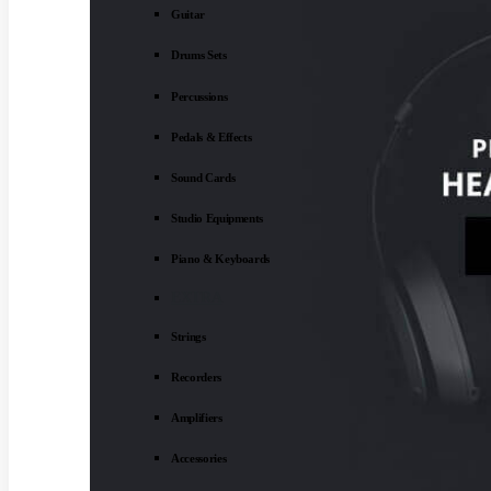
Guitar
Drums Sets
Percussions
Pedals & Effects
Sound Cards
Studio Equipments
Piano & Keyboards
EXTRA
Strings
Recorders
Amplifiers
Accessories