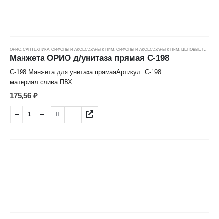
ОРИО
,
САНТЕХНИКА
,
СИФОНЫ И АКСЕССУАРЫ К НИМ
,
СИФОНЫ И АКСЕССУАРЫ К НИМ
,
ЦЕНОВЫЕ ГРУППЫ
Манжета ОРИО д/унитаза прямая С-198
С-198 Манжета для унитаза прямаяАртикул: C-198
материал слива ПВХ
входное отверстие, мм 100–110
175,56
₽
выходное отверстие, мм 110-115
вес штуки нетто, кг 0.252