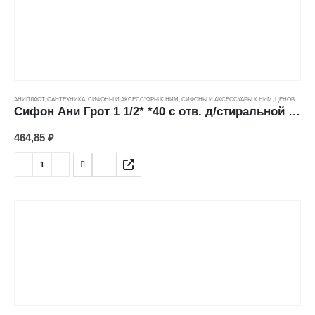
АНИПЛАСТ
,
САНТЕХНИКА
,
СИФОНЫ И АКСЕССУАРЫ К НИМ
,
СИФОНЫ И АКСЕССУАРЫ К НИМ
,
ЦЕНОВЫЕ ГРУППЫ
Сифон Ани Грот 1 1/2* *40 с отв. д/стиральной машины, с гибкой трубой (40*50мм) А2010
464,85
₽