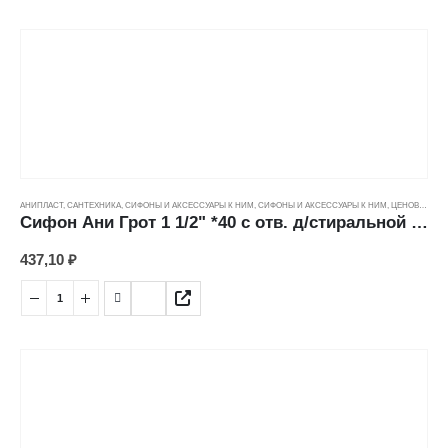
АНИПЛАСТ
,
САНТЕХНИКА
,
СИФОНЫ И АКСЕССУАРЫ К НИМ
,
СИФОНЫ И АКСЕССУАРЫ К НИМ
,
ЦЕНОВЫЕ ГРУППЫ
Сифон Ани Грот 1 1/2" *40 с отв. д/стиральной машины А1000
437,10
₽