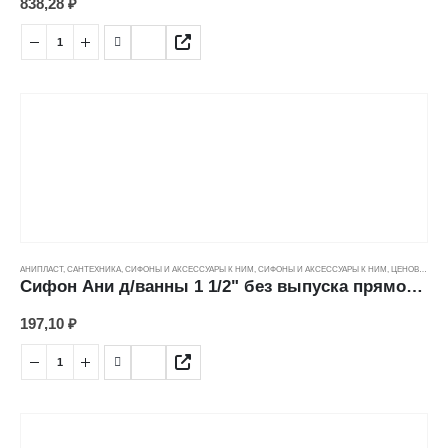
838,28
₽
АНИПЛАСТ
,
САНТЕХНИКА
,
СИФОНЫ И АКСЕССУАРЫ К НИМ
,
СИФОНЫ И АКСЕССУАРЫ К НИМ
,
ЦЕНОВЫЕ ГРУППЫ
Сифон Ани д/ванны 1 1/2" без выпуска прямоточный Е100
197,10
₽