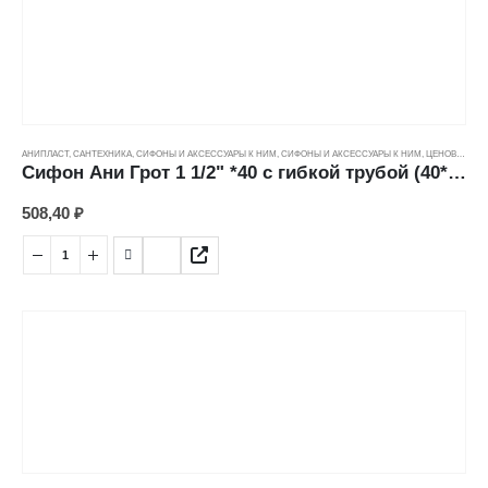
АНИПЛАСТ
,
САНТЕХНИКА
,
СИФОНЫ И АКСЕССУАРЫ К НИМ
,
СИФОНЫ И АКСЕССУАРЫ К НИМ
,
ЦЕНОВЫЕ ГРУППЫ
Сифон Ани Грот 1 1/2" *40 с гибкой трубой (40*40/50мм) А0515
508,40
₽