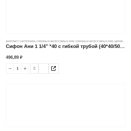
АНИПЛАСТ
,
САНТЕХНИКА
,
СИФОНЫ И АКСЕССУАРЫ К НИМ
,
СИФОНЫ И АКСЕССУАРЫ К НИМ
,
ЦЕНОВЫЕ ГРУППЫ
Сифон Ани 1 1/4" *40 с гибкой трубой (40*40/50мм) С1015
496,89
₽