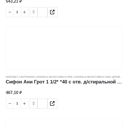
543,21
₽
АНИПЛАСТ
,
САНТЕХНИКА
,
СИФОНЫ И АКСЕССУАРЫ К НИМ
,
СИФОНЫ И АКСЕССУАРЫ К НИМ
,
ЦЕНОВЫЕ ГРУППЫ
Сифон Ани Грот 1 1/2* *40 с отв. д/стиральной машины, с гибкой трубой (40*40/50мм) А2015
467,10
₽