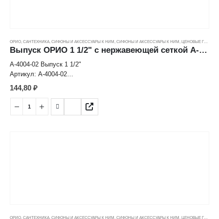
ОРИО
,
САНТЕХНИКА
,
СИФОНЫ И АКСЕССУАРЫ К НИМ
,
СИФОНЫ И АКСЕССУАРЫ К НИМ
,
ЦЕНОВЫЕ ГРУППЫ
Выпуск ОРИО 1 1/2" с нержавеющей сеткой А-4004-02
А-4004-02 Выпуск 1 1/2"
Артикул: А-4004-02
материал выпуска полипропилен
144,80
₽
материал решетки нерж. сталь
диаметр решетки, мм 70
выходное отверстие, мм 1-1/2"
вес штуки нетто, кг 0,071
ОРИО
,
САНТЕХНИКА
,
СИФОНЫ И АКСЕССУАРЫ К НИМ
,
СИФОНЫ И АКСЕССУАРЫ К НИМ
,
ЦЕНОВЫЕ ГРУППЫ