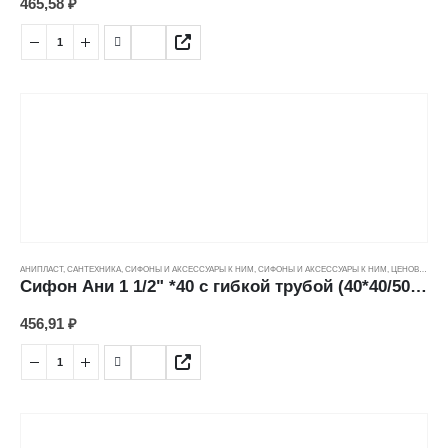
465,58
₽
АНИПЛАСТ
,
САНТЕХНИКА
,
СИФОНЫ И АКСЕССУАРЫ К НИМ
,
СИФОНЫ И АКСЕССУАРЫ К НИМ
,
ЦЕНОВЫЕ ГРУППЫ
Сифон Ани 1 1/2" *40 с гибкой трубой (40*40/50мм) С0515
456,91
₽