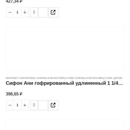
427,34
₽
АНИПЛАСТ
,
САНТЕХНИКА
,
СИФОНЫ И АКСЕССУАРЫ К НИМ
,
СИФОНЫ И АКСЕССУАРЫ К НИМ
,
ЦЕНОВЫЕ ГРУППЫ
Сифон Ани гофрированный удлиненный 1 1/4" (40*50/1395мм) G216
396,65
₽