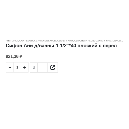
АНИПЛАСТ
,
САНТЕХНИКА
,
СИФОНЫ И АКСЕССУАРЫ К НИМ
,
СИФОНЫ И АКСЕССУАРЫ К НИМ
,
ЦЕНОВЫЕ ГРУППЫ
Сифон Ани д/ванны 1 1/2"*40 плоский с переливом, с гибкой трубой (40*50мм) Е055
921,36
₽