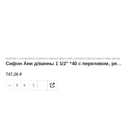
АНИПЛАСТ
,
САНТЕХНИКА
,
СИФОНЫ И АКСЕССУАРЫ К НИМ
,
СИФОНЫ И АКСЕССУАРЫ К НИМ
,
ЦЕНОВЫЕ ГРУППЫ
Сифон Ани д/ванны 1 1/2" *40 с переливом, регулируемый (40мм) Е250
747,26
₽