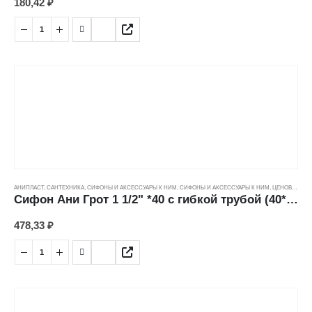
180,42
₽
АНИПЛАСТ
,
САНТЕХНИКА
,
СИФОНЫ И АКСЕССУАРЫ К НИМ
,
СИФОНЫ И АКСЕССУАРЫ К НИМ
,
ЦЕНОВЫЕ ГРУППЫ
Сифон Ани Грот 1 1/2" *40 с гибкой трубой (40*40/50мм) А0115
478,33
₽