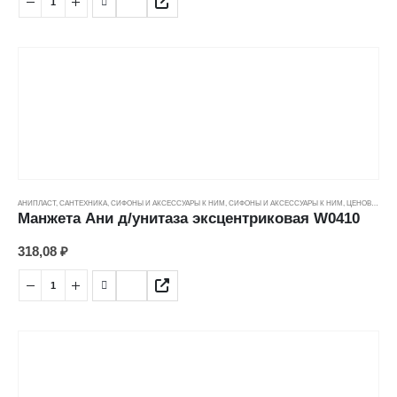
АНИПЛАСТ
,
САНТЕХНИКА
,
СИФОНЫ И АКСЕССУАРЫ К НИМ
,
СИФОНЫ И АКСЕССУАРЫ К НИМ
,
ЦЕНОВЫЕ ГРУППЫ
Манжета Ани д/унитаза эксцентриковая W0410
318,08
₽