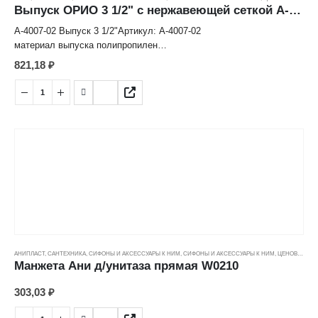
Выпуск ОРИО 3 1/2" с нержавеющей сеткой А-4007-02
А-4007-02 Выпуск 3 1/2"Артикул: А-4007-02
материал выпуска полипропилен
материал решетки нерж. сталь
821,18
₽
диаметр решетки, мм 114
выходное отверстие, мм 1-1/2"
вес штуки нетто, кг 0,233
АНИПЛАСТ
,
САНТЕХНИКА
,
СИФОНЫ И АКСЕССУАРЫ К НИМ
,
СИФОНЫ И АКСЕССУАРЫ К НИМ
,
ЦЕНОВЫЕ ГРУППЫ
Манжета Ани д/унитаза прямая W0210
303,03
₽