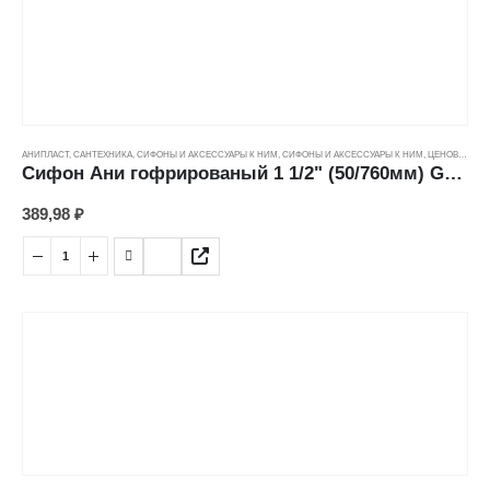
АНИПЛАСТ
,
САНТЕХНИКА
,
СИФОНЫ И АКСЕССУАРЫ К НИМ
,
СИФОНЫ И АКСЕССУАРЫ К НИМ
,
ЦЕНОВЫЕ ГРУППЫ
Сифон Ани гофрированый 1 1/2" (50/760мм) G105
389,98
₽