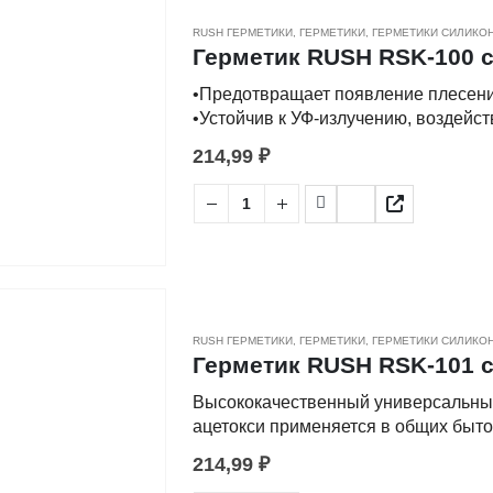
Высокая эластичность.
Не рекомендуется применять гермети
RUSH ГЕРМЕТИКИ
,
ГЕРМЕТИКИ
,
ГЕРМЕТИКИ СИЛИКО
метал
Герметик RUSH RSK-100 с
•Предотвращает появление плесени
•Устойчив к УФ-излучению, воздейс
•Отличная адгезия к эмалированны
214,99
₽
алюминию, дереву, ПВХ, фарфору и
•Высокая эластичность.
•На 16 –18 погонных метров при се
•Работы рекомендуется проводить п
должна составлять +20°C ÷ +25°C.
•Герметик наносить на чистые, сух
•Для аккуратного выполнения работ
•Отрезать винтовую головку тубы на
RUSH ГЕРМЕТИКИ
,
ГЕРМЕТИКИ
,
ГЕРМЕТИКИ СИЛИКО
носик под углом 45°, обрезав его п
Герметик RUSH RSK-101 с
•Для нанесения использовать строи
Высококачественный универсальный
•Разгладить герметик в шве влажны
ацетокси применяется в общих быто
•Удалить малярную ленту сразу пос
•Инструменты и загрязненные герме
214,99
₽
Состав: силиконовый полимер, плас
спирит, ацетон) до отверждения гер