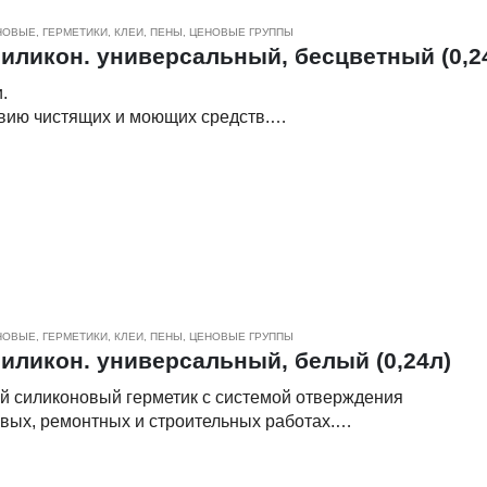
к в контакте с природным камнем (мрамор, гранит), на
НОВЫЕ
,
ГЕРМЕТИКИ, КЛЕИ, ПЕНЫ
,
ЦЕНОВЫЕ ГРУППЫ
иликон. универсальный, бесцветный (0,2
.
твию чистящих и моющих средств.
м поверхностям, стеклу, нержавеющей стали, анодированн
 другим строительным материалам.
чении шва 4х4 мм.
ри температуре от +5°С до + 40°С, температура герметика
ие и обезжиренные поверхности.
 рекомендуется защитить поверхности малярной лентой.
д резьбой, навинтить наконечник, открутить колпачок и срез
НОВЫЕ
,
ГЕРМЕТИКИ, КЛЕИ, ПЕНЫ
,
ЦЕНОВЫЕ ГРУППЫ
о диаметру, соответствующему ширине шва.
иликон. универсальный, белый (0,24л)
тельный пистолет.
 силиконовый герметик с системой отверждения
м шпателем.
вых, ремонтных и строительных работах.
ле выравнивания.
тиком поверхности очистить при помощи растворителя (уай
тификатор, вулканизирующий агент, наполнитель,
метика.