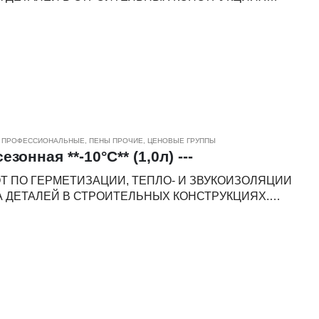
 ПРОФЕССИОНАЛЬНЫЕ
,
ПЕНЫ ПРОЧИЕ
,
ЦЕНОВЫЕ ГРУППЫ
зонная **-10°С** (1,0л) ---
 ПО ГЕРМЕТИЗАЦИИ, ТЕПЛО- И ЗВУКОИЗОЛЯЦИИ
е работы/Общее строительство/Пол/Отопление,
А ДЕТАЛЕЙ В СТРОИТЕЛЬНЫХ КОНСТРУКЦИЯХ.
я отделка
 профессиональная монтажная пена специально
нных температурах и под прямым воздействием
й адгезией к большинству строительных материалов:
., за исключением полиэтилена, полипропилена и