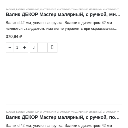
ВАЛИКИ
,
ВАЛИКИ МАЛЯРНЫЕ
,
ИНСТРУМЕНТ
,
ИНСТРУМЕНТ НАМЕРЕНИЕ
,
МАЛЯРНЫЙ ИНСТРУМЕНТ
,
ЦЕНОВ
Валик ДЕКОР Мастер малярный, с ручкой, микрофибра (9/42/8мм) (240мм)
Валик d 42 мм, усиленная ручка. Валики с диаметром 42 мм
являются стандартом, ими легче управлять при окрашивании
поверхностей. Микрофибра является универсальной тканью,
370,94
₽
используется преимущественно с жидкими составами.
ВАЛИКИ
,
ВАЛИКИ МАЛЯРНЫЕ
,
ИНСТРУМЕНТ
,
ИНСТРУМЕНТ НАМЕРЕНИЕ
,
МАЛЯРНЫЙ ИНСТРУМЕНТ
,
ЦЕНОВ
Валик ДЕКОР Мастер малярный, с ручкой, полиакрил зеленый (18/42/8мм) (180мм)
Валик d 42 мм, усиленная ручка. Валики с диаметром 42 мм