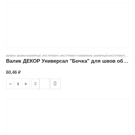
ВАЛИКИ
,
ВАЛИКИ МАЛЯРНЫЕ
,
ИНСТРУМЕНТ
,
ИНСТРУМЕНТ НАМЕРЕНИЕ
,
МАЛЯРНЫЙ ИНСТРУМЕНТ
,
ЦЕНОВ
Валик ДЕКОР Универсал "Бочка" для швов обоев (45мм/6мм)
60,46
₽