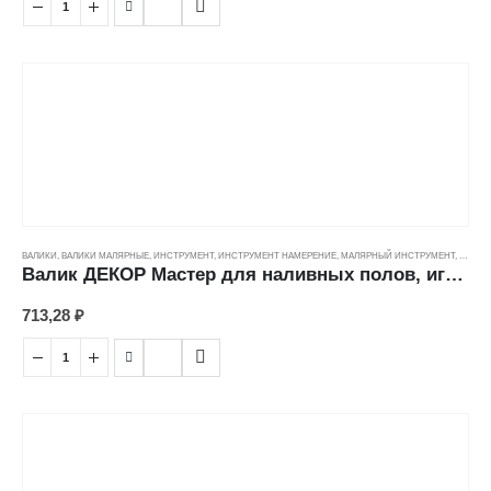
ВАЛИКИ
,
ВАЛИКИ МАЛЯРНЫЕ
,
ИНСТРУМЕНТ
,
ИНСТРУМЕНТ НАМЕРЕНИЕ
,
МАЛЯРНЫЙ ИНСТРУМЕНТ
,
ЦЕНОВ
Валик ДЕКОР Мастер для наливных полов, игольчатый (28мм/300мм)
713,28
₽