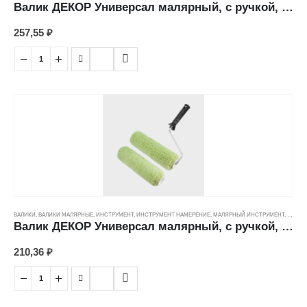
Валик ДЕКОР Универсал малярный, с ручкой, микрофибра (9/42/6мм) (240мм)
257,55
₽
ВАЛИКИ
,
ВАЛИКИ МАЛЯРНЫЕ
,
ИНСТРУМЕНТ
,
ИНСТРУМЕНТ НАМЕРЕНИЕ
,
МАЛЯРНЫЙ ИНСТРУМЕНТ
,
ЦЕНОВ
Валик ДЕКОР Универсал малярный, с ручкой, полиакрил зеленый (18/42/6мм) (180мм)
210,36
₽