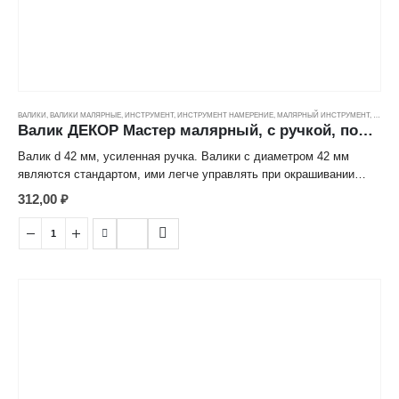
ВАЛИКИ
,
ВАЛИКИ МАЛЯРНЫЕ
,
ИНСТРУМЕНТ
,
ИНСТРУМЕНТ НАМЕРЕНИЕ
,
МАЛЯРНЫЙ ИНСТРУМЕНТ
,
ЦЕНОВ
Валик ДЕКОР Мастер малярный, с ручкой, полиакрил тигр (11/42/8мм) (240мм)
Валик d 42 мм, усиленная ручка. Валики с диаметром 42 мм
являются стандартом, ими легче управлять при окрашивании
поверхностей. Полиакрил тигр идеален для большинства ЛКМ и
312,00
₽
типов поверхности, благодаря средней высоте ворса.
Преимущественно используется с ЛКМ на водной основе.