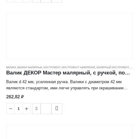
ВАЛИКИ
,
ВАЛИКИ МАЛЯРНЫЕ
,
ИНСТРУМЕНТ
,
ИНСТРУМЕНТ НАМЕРЕНИЕ
,
МАЛЯРНЫЙ ИНСТРУМЕНТ
,
ЦЕНОВ
Валик ДЕКОР Мастер малярный, с ручкой, полиакрил тигр (11/42/8мм) (180мм)
Валик d 42 мм, усиленная ручка. Валики с диаметром 42 мм
являются стандартом, ими легче управлять при окрашивании
поверхностей. Полиакрил тигр идеален для большинства ЛКМ и
262,82
₽
типов поверхности, благодаря средней высоте ворса.
Преимущественно используется с ЛКМ на водной основе.