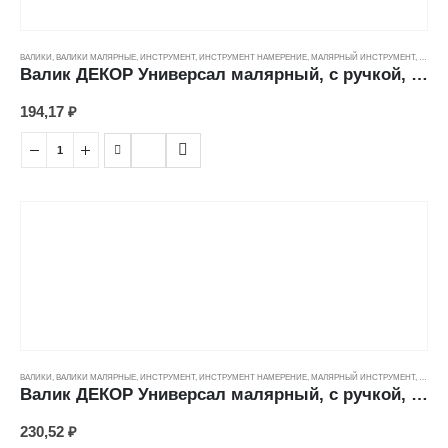
ВАЛИКИ
,
ВАЛИКИ МАЛЯРНЫЕ
,
ИНСТРУМЕНТ
,
ИНСТРУМЕНТ НАМЕРЕНИЕ
,
МАЛЯРНЫЙ ИНСТРУМЕНТ
,
ЦЕНОВ
Валик ДЕКОР Универсал малярный, с ручкой, полиакрил тигр (11/42/6мм) (180мм)
194,17
₽
ВАЛИКИ
,
ВАЛИКИ МАЛЯРНЫЕ
,
ИНСТРУМЕНТ
,
ИНСТРУМЕНТ НАМЕРЕНИЕ
,
МАЛЯРНЫЙ ИНСТРУМЕНТ
,
ЦЕНОВ
Валик ДЕКОР Универсал малярный, с ручкой, полиакрил тигр (11/42/6мм) (240мм)
230,52
₽