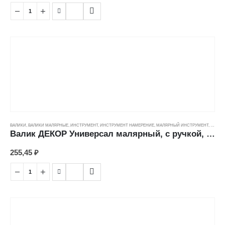
ВАЛИКИ
,
ВАЛИКИ МАЛЯРНЫЕ
,
ИНСТРУМЕНТ
,
ИНСТРУМЕНТ НАМЕРЕНИЕ
,
МАЛЯРНЫЙ ИНСТРУМЕНТ
,
ЦЕНОВ
Валик ДЕКОР Универсал малярный, с ручкой, велюр (5/42/6мм) (240мм)
255,45
₽