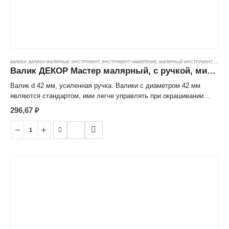
ВАЛИКИ
,
ВАЛИКИ МАЛЯРНЫЕ
,
ИНСТРУМЕНТ
,
ИНСТРУМЕНТ НАМЕРЕНИЕ
,
МАЛЯРНЫЙ ИНСТРУМЕНТ
,
ЦЕНОВ
Валик ДЕКОР Мастер малярный, с ручкой, микрофибра (9/42/8мм) (180мм)
Валик d 42 мм, усиленная ручка. Валики с диаметром 42 мм
являются стандартом, ими легче управлять при окрашивании
поверхностей. Микрофибра является универсальной тканью,
296,67
₽
используется преимущественно с жидкими составами