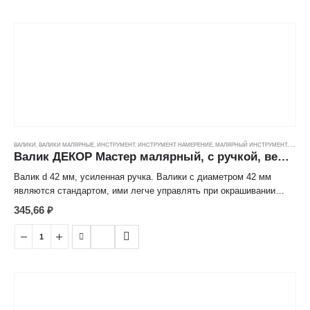
ВАЛИКИ
,
ВАЛИКИ МАЛЯРНЫЕ
,
ИНСТРУМЕНТ
,
ИНСТРУМЕНТ НАМЕРЕНИЕ
,
МАЛЯРНЫЙ ИНСТРУМЕНТ
,
ЦЕНОВ
Валик ДЕКОР Мастер малярный, с ручкой, велюр (5/42/8мм) (240мм)
Валик d 42 мм, усиленная ручка. Валики с диаметром 42 мм
являются стандартом, ими легче управлять при окрашивании
поверхностей. Велюр идеален для ровных поверхностей,
345,66
₽
преимущественно его используют для работ по шлифованному
дереву и для финишных, лессирующих составов.