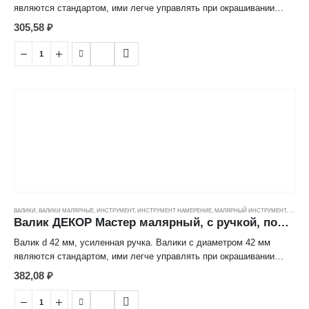
являются стандартом, ими легче управлять при окрашивании
поверхностей. Полиакрил зеленый подходит для фасадных и
305,58
₽
декоративных работ, благодаря высокому ворсу.
ВАЛИКИ
,
ВАЛИКИ МАЛЯРНЫЕ
,
ИНСТРУМЕНТ
,
ИНСТРУМЕНТ НАМЕРЕНИЕ
,
МАЛЯРНЫЙ ИНСТРУМЕНТ
,
ЦЕНОВ
Валик ДЕКОР Мастер малярный, с ручкой, полиакрил зеленый (18/42/8мм) (240мм)
Валик d 42 мм, усиленная ручка. Валики с диаметром 42 мм
являются стандартом, ими легче управлять при окрашивании
поверхностей. Полиакрил зеленый подходит для фасадных и
382,08
₽
декоративных работ, благодаря высокому ворсу.