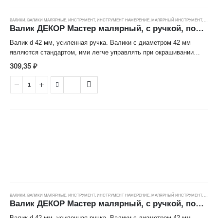
ВАЛИКИ
,
ВАЛИКИ МАЛЯРНЫЕ
,
ИНСТРУМЕНТ
,
ИНСТРУМЕНТ НАМЕРЕНИЕ
,
МАЛЯРНЫЙ ИНСТРУМЕНТ
,
ЦЕНОВ
Валик ДЕКОР Мастер малярный, с ручкой, полиамид (12/42/8мм) (180мм)
Валик d 42 мм, усиленная ручка. Валики с диаметром 42 мм
являются стандартом, ими легче управлять при окрашивании
поверхностей. Полиамид подходит для шероховатых
309,35
₽
поверхностей, алкидных, акриловых, латексных красок.
ВАЛИКИ
,
ВАЛИКИ МАЛЯРНЫЕ
,
ИНСТРУМЕНТ
,
ИНСТРУМЕНТ НАМЕРЕНИЕ
,
МАЛЯРНЫЙ ИНСТРУМЕНТ
,
ЦЕНОВ
Валик ДЕКОР Мастер малярный, с ручкой, полиамид (12/42/8мм) (240мм)
Валик d 42 мм, усиленная ручка. Валики с диаметром 42 мм