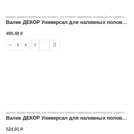
ВАЛИКИ
,
ВАЛИКИ МАЛЯРНЫЕ
,
ИНСТРУМЕНТ
,
ИНСТРУМЕНТ НАМЕРЕНИЕ
,
МАЛЯРНЫЙ ИНСТРУМЕНТ
,
ЦЕНОВ
Валик ДЕКОР Универсал для наливных полов, игольчатый (14мм/240мм)
490,48
₽
ВАЛИКИ
,
ВАЛИКИ МАЛЯРНЫЕ
,
ИНСТРУМЕНТ
,
ИНСТРУМЕНТ НАМЕРЕНИЕ
,
МАЛЯРНЫЙ ИНСТРУМЕНТ
,
ЦЕНОВ
Валик ДЕКОР Универсал для наливных полов, игольчатый (28мм/240мм)
524,91
₽