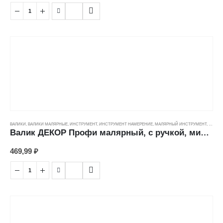
ВАЛИКИ
,
ВАЛИКИ МАЛЯРНЫЕ
,
ИНСТРУМЕНТ
,
ИНСТРУМЕНТ НАМЕРЕНИЕ
,
МАЛЯРНЫЙ ИНСТРУМЕНТ
,
ЦЕНОВ
Валик ДЕКОР Профи малярный, с ручкой, микрофибра премиум (12/50/8мм) (180мм)
469,99
₽