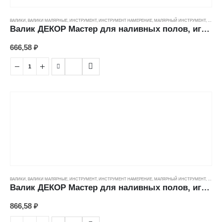
ВАЛИКИ
,
ВАЛИКИ МАЛЯРНЫЕ
,
ИНСТРУМЕНТ
,
ИНСТРУМЕНТ НАМЕРЕНИЕ
,
МАЛЯРНЫЙ ИНСТРУМЕНТ
,
ЦЕНОВ
Валик ДЕКОР Мастер для наливных полов, игольчатый (14мм/300мм)
666,58
₽
ВАЛИКИ
,
ВАЛИКИ МАЛЯРНЫЕ
,
ИНСТРУМЕНТ
,
ИНСТРУМЕНТ НАМЕРЕНИЕ
,
МАЛЯРНЫЙ ИНСТРУМЕНТ
,
ЦЕНОВ
Валик ДЕКОР Мастер для наливных полов, игольчатый (14мм/400мм)
866,58
₽