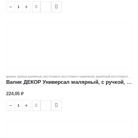
ВАЛИКИ
,
ВАЛИКИ МАЛЯРНЫЕ
,
ИНСТРУМЕНТ
,
ИНСТРУМЕНТ НАМЕРЕНИЕ
,
МАЛЯРНЫЙ ИНСТРУМЕНТ
,
ЦЕНОВ
Валик ДЕКОР Универсал малярный, с ручкой, полиамид (12/42/6мм) (180мм)
224,05
₽