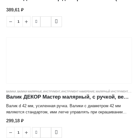
389,61
₽
ВАЛИКИ
,
ВАЛИКИ МАЛЯРНЫЕ
,
ИНСТРУМЕНТ
,
ИНСТРУМЕНТ НАМЕРЕНИЕ
,
МАЛЯРНЫЙ ИНСТРУМЕНТ
,
ЦЕНОВ
Валик ДЕКОР Мастер малярный, с ручкой, велюр (5/42/8мм) (180мм)
Валик d 42 мм, усиленная ручка. Валики с диаметром 42 мм
являются стандартом, ими легче управлять при окрашивании
поверхностей. Велюр идеален для ровных поверхностей,
299,18
₽
преимущественно его используют для работ по шлифованному
дереву и для финишных, лессирующих составов.