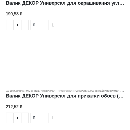
Валик ДЕКОР Универсал для окрашивания углов, полиамид (ворс 12мм/бюгель 6мм) (50мм)
199,58
₽
ВАЛИКИ
,
ВАЛИКИ МАЛЯРНЫЕ
,
ИНСТРУМЕНТ
,
ИНСТРУМЕНТ НАМЕРЕНИЕ
,
МАЛЯРНЫЙ ИНСТРУМЕНТ
,
ЦЕНОВ
Валик ДЕКОР Универсал для прикатки обоев (150мм/35/6мм)
212,52
₽