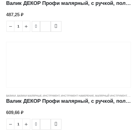
Валик ДЕКОР Профи малярный, с ручкой, полиамид премиум (13/50/8мм) (180мм)
487,25
₽
ВАЛИКИ
,
ВАЛИКИ МАЛЯРНЫЕ
,
ИНСТРУМЕНТ
,
ИНСТРУМЕНТ НАМЕРЕНИЕ
,
МАЛЯРНЫЙ ИНСТРУМЕНТ
,
ЦЕНОВ
Валик ДЕКОР Профи малярный, с ручкой, полиамид премиум (13/50/8мм) (250мм)
609,66
₽