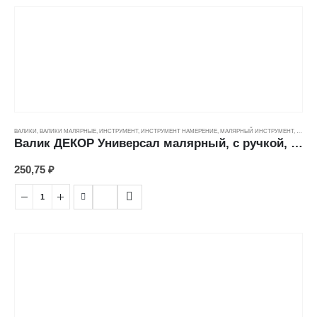
ВАЛИКИ
,
ВАЛИКИ МАЛЯРНЫЕ
,
ИНСТРУМЕНТ
,
ИНСТРУМЕНТ НАМЕРЕНИЕ
,
МАЛЯРНЫЙ ИНСТРУМЕНТ
,
ЦЕНОВ
Валик ДЕКОР Универсал малярный, с ручкой, полиакрил зеленый (18/42/6мм) (240мм)
250,75
₽