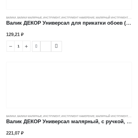
ВАЛИКИ
,
ВАЛИКИ МАЛЯРНЫЕ
,
ИНСТРУМЕНТ
,
ИНСТРУМЕНТ НАМЕРЕНИЕ
,
МАЛЯРНЫЙ ИНСТРУМЕНТ
,
ЦЕНОВ
Валик ДЕКОР Универсал для прикатки обоев (50мм/35/6мм
129,21
₽
ВАЛИКИ
,
ВАЛИКИ МАЛЯРНЫЕ
,
ИНСТРУМЕНТ
,
ИНСТРУМЕНТ НАМЕРЕНИЕ
,
МАЛЯРНЫЙ ИНСТРУМЕНТ
,
ЦЕНОВ
Валик ДЕКОР Универсал малярный, с ручкой, велюр (5/42/6мм) (180мм)
221,07
₽