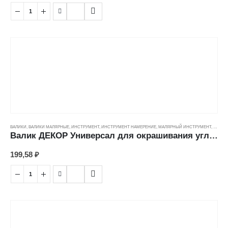
ВАЛИКИ
,
ВАЛИКИ МАЛЯРНЫЕ
,
ИНСТРУМЕНТ
,
ИНСТРУМЕНТ НАМЕРЕНИЕ
,
МАЛЯРНЫЙ ИНСТРУМЕНТ
,
ЦЕНОВ
Валик ДЕКОР Универсал для окрашивания углов, микрофибра (ворс 9мм/бюгель 6мм) (50мм)
199,58
₽