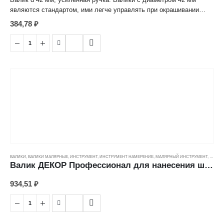
являются стандартом, ими легче управлять при окрашивании
поверхностей. Полиамид подходит для шероховатых
384,78
₽
поверхностей, алкидных, акриловых, латексных красок.
ВАЛИКИ
,
ВАЛИКИ МАЛЯРНЫЕ
,
ИНСТРУМЕНТ
,
ИНСТРУМЕНТ НАМЕРЕНИЕ
,
МАЛЯРНЫЙ ИНСТРУМЕНТ
,
ЦЕНОВ
Валик ДЕКОР Профессионал для нанесения шпатлевки (10/50/8мм) (100мм)
934,51
₽