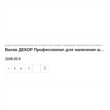
ВАЛИКИ
,
ВАЛИКИ МАЛЯРНЫЕ
,
ИНСТРУМЕНТ
,
ИНСТРУМЕНТ НАМЕРЕНИЕ
,
МАЛЯРНЫЙ ИНСТРУМЕНТ
,
ЦЕНОВ
Валик ДЕКОР Профессионал для нанесения шпатлевки (10/50/8мм) (180мм)
1049,05
₽