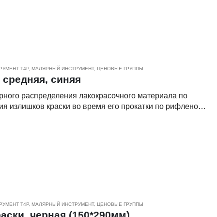
РУМЕНТ Т4Р
,
МАЛЯРНЫЙ ИНСТРУМЕНТ
,
ЦЕНОВЫЕ ГРУППЫ
 средняя, синяя
рного распределения лакокрасочного материала по
ния излишков краски во время его прокатки по рифленой
ых полимерных материалов, обладает стойкостью к
РУМЕНТ Т4Р
,
МАЛЯРНЫЙ ИНСТРУМЕНТ
,
ЦЕНОВЫЕ ГРУППЫ
аски, черная (150*290мм)