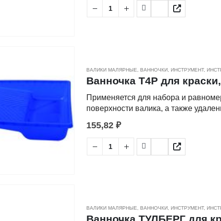
деформациям и растворителям.
ВАЛИКИ МАЛЯРНЫЕ
,
ВАННОЧКИ
,
ИНСТРУМЕНТ
,
ИНСТ
Ванночка Т4Р для краски,
Применяется для набора и равноме
поверхности валика, а также удале
плоскости.
155,82
₽
• Изготовлена из высококачественн
деформациям и растворителям.
ВАЛИКИ МАЛЯРНЫЕ
,
ВАННОЧКИ
,
ИНСТРУМЕНТ
,
ИНСТ
Ванночка ТУЛБЕРГ для кр