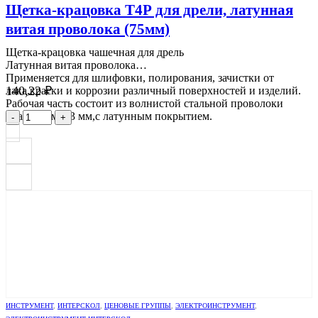
Щетка-крацовка Т4Р для дрели, латунная
витая проволока (75мм)
Щетка-крацовка чашечная для дрель
Латунная витая проволока
Применяется для шлифовки, полирования, зачистки от
140,22
₽
лака,краски и коррозии различный поверхностей и изделий.
Рабочая часть состоит из волнистой стальной проволоки
диаметром 0,3 мм,с латунным покрытием.
-
+
ИНСТРУМЕНТ
,
ИНТЕРСКОЛ
,
ЦЕНОВЫЕ ГРУППЫ
,
ЭЛЕКТРОИНСТРУМЕНТ
,