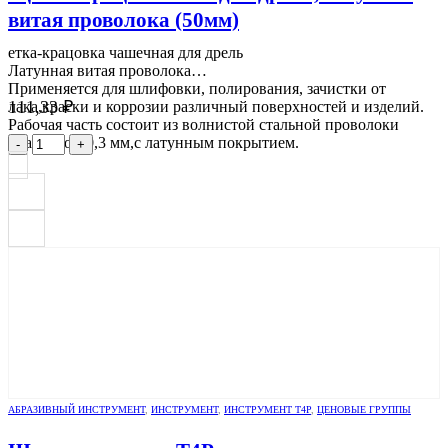
витая проволока (50мм)
етка-крацовка чашечная для дрель
Латунная витая проволока
Применяется для шлифовки, полирования, зачистки от
111,33
₽
лака,краски и коррозии различный поверхностей и изделий.
Рабочая часть состоит из волнистой стальной проволоки
диаметром 0,3 мм,с латунным покрытием.
-
+
АБРАЗИВНЫЙ ИНСТРУМЕНТ
,
ИНСТРУМЕНТ
,
ИНСТРУМЕНТ Т4Р
,
ЦЕНОВЫЕ ГРУППЫ