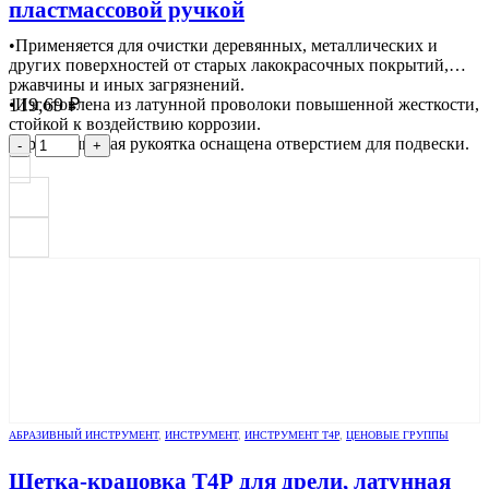
пластмассовой ручкой
•Применяется для очистки деревянных, металлических и
других поверхностей от старых лакокрасочных покрытий,
ржавчины и иных загрязнений.
119,69
₽
•Изготовлена из латунной проволоки повышенной жесткости,
стойкой к воздействию коррозии.
•Эргономичная рукоятка оснащена отверстием для подвески.
-
+
АБРАЗИВНЫЙ ИНСТРУМЕНТ
,
ИНСТРУМЕНТ
,
ИНСТРУМЕНТ Т4Р
,
ЦЕНОВЫЕ ГРУППЫ
Щетка-крацовка Т4Р для дрели, латунная