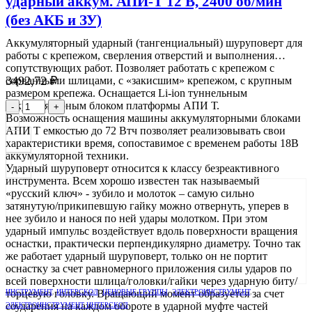
ударный аккум. АПИ-Т 12 В, 2400 об/мин
(без АКБ и ЗУ)
Аккумуляторный ударный (тангенциальный) шуруповерт для
работы с крепежом, сверления отверстий и выполнения
сопутствующих работ. Позволяет работать с крепежом с
3492,72
₽
сорванными шлицами, с «закисшим» крепежом, с крупным
размером крепежа. Оснащается Li-ion туннельным
аккумуляторным блоком платформы АПИ Т.
-
+
Возможность оснащения машины аккумуляторными блоками
АПИ Т емкостью до 72 Втч позволяет реализовывать свои
характеристики время, сопоставимое с временем работы 18В
аккумуляторной техники.
Ударный шуруповерт относится к классу безреактивного
инструмента. Всем хорошо известен так называемый
«русский ключ» - зубило и молоток – самую сильно
затянутую/прикипевшую гайку можно отвернуть, уперев в
нее зубило и нанося по ней удары молотком. При этом
ударный импульс воздействует вдоль поверхности вращения
оснастки, практически перпендикулярно диаметру. Точно так
же работает ударный шуруповерт, только он не портит
оснастку за счет равномерного приложения силы ударов по
всей поверхности шлица/головки/гайки через ударную биту/
торцевую головку. Вращающий момент образуется за счет
ИНСТРУМЕНТ
,
ИНТЕРСКОЛ
,
ЦЕНОВЫЕ ГРУППЫ
,
ЭЛЕКТРОИНСТРУМЕНТ
,
соударения на каждом обороте в ударной муфте частей
ЭЛЕКТРОИНСТРУМЕНТ ИНТЕРСКОЛ