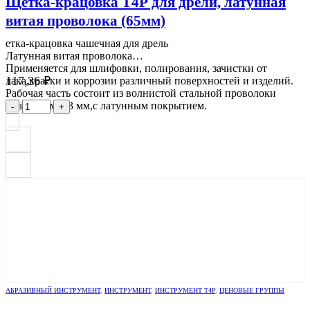
Щетка-крацовка Т4Р для дрели, латунная
витая проволока (65мм)
етка-крацовка чашечная для дрель
Латунная витая проволока
Применяется для шлифовки, полирования, зачистки от
117,36
₽
лака,краски и коррозии различный поверхностей и изделий.
Рабочая часть состоит из волнистой стальной проволоки
диаметром 0,3 мм,с латунным покрытием.
-
+
АБРАЗИВНЫЙ ИНСТРУМЕНТ
,
ИНСТРУМЕНТ
,
ИНСТРУМЕНТ Т4Р
,
ЦЕНОВЫЕ ГРУППЫ