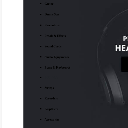
Guitar
Drums Sets
Percussions
Pedals & Effects
Sound Cards
Studio Equipments
Piano & Keyboards
EXTRA
Strings
Recorders
Amplifiers
Accessories