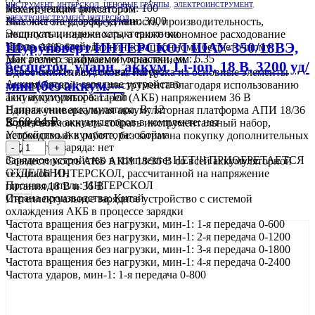
ИНСТРУМЕНТ
,
ИНТЕРСКОЛ
,
ЦЕНОВЫЕ ГРУППЫ
,
ЭЛЕКТРОИНСТРУМЕНТ
,
Max крутящий момент, Нм: 100
механическим фиксатором
ЭЛЕКТРОИНСТРУМЕНТ ИНТЕРСКОЛ
Max частота ударов, уд/мин: 3000
Высокие энергоэффективность, производительность,
Эксплуатационные характеристики
мощность и надежность, а также экономное расходование
Шуруповерт ИНТЕРСКОЛ ШАУ-350/18ВЭ,
Число скоростей: 1
заряда АКБ благодаря инновационному бесщеточному
Max размер зажимаемой оснастки, мм: 6.35
двигателю с цифровым управлением
бесщеточ, ударн., аккум. Li-ion, 18 В, 3200 уд/
Особенности: Подсветка, Реверс
Вдвое сниженная токовая нагрузка на основные элементы
мин (без аккум.---
Аккумулятор и зарядное устройство
электрической части инструмента благодаря использованию
Тип аккумулятора: Li-Ion
аккумуляторных батарей (АКБ) напряжением 36 В
Напряжение аккумулятора, В: 12
Единая универсальная аккумуляторная платформа АПИ 18/36
5568,84
₽
Количество аккумуляторов в комплекте: нет
В дает возможность собрать инструментальный набор,
Устройство аккумулятора: обойма
необходимый в работе, без затрат на покупку дополнительных
Индикатор заряда: нет
АКБ
-
+
Зарядное устройство в комплекте: НЕТ!!! ПРИОБРЕТАЕТСЯ
Совместимость АКБ АПИ 18/36 В со всей аккумуляторной
ОТДЕЛЬНО,
техникой ИНТЕРСКОЛ, рассчитанной на напряжение
Производитель: ИНТЕРСКОЛ
питания 18 В и 36 В
Страна производства: Китай
Интеллектуальное зарядное устройство с системой
охлаждения АКБ в процессе зарядки
Частота вращения без нагрузки, мин-1: 1-я передача 0-600
Частота вращения без нагрузки, мин-1: 2-я передача 0-1200
Частота вращения без нагрузки, мин-1: 3-я передача 0-1800
Частота вращения без нагрузки, мин-1: 4-я передача 0-2400
Частота ударов, мин-1: 1-я передача 0-800