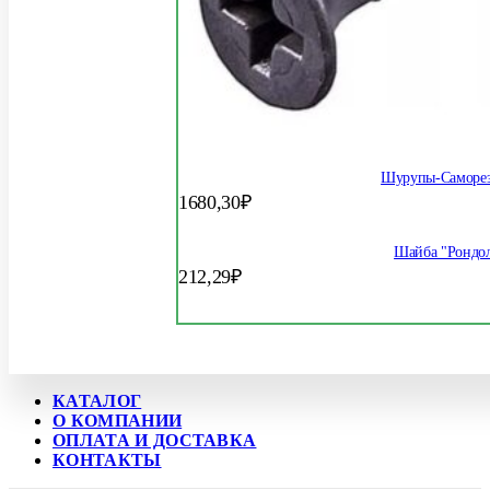
Шурупы-Саморез
1680,30
₽
Шайба "Рондол
212,29
₽
КАТАЛОГ
О КОМПАНИИ
ОПЛАТА И ДОСТАВКА
КОНТАКТЫ