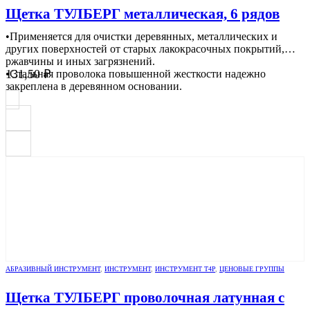
Щетка ТУЛБЕРГ металлическая, 6 рядов
•Применяется для очистки деревянных, металлических и
других поверхностей от старых лакокрасочных покрытий,
ржавчины и иных загрязнений.
131,50
₽
•Стальная проволока повышенной жесткости надежно
закреплена в деревянном основании.
АБРАЗИВНЫЙ ИНСТРУМЕНТ
,
ИНСТРУМЕНТ
,
ИНСТРУМЕНТ Т4Р
,
ЦЕНОВЫЕ ГРУППЫ
Щетка ТУЛБЕРГ проволочная латунная с