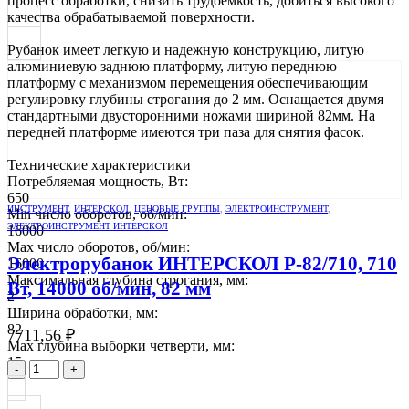
процесс обработки, снизить трудоемкость, добиться высокого
качества обрабатываемой поверхности.
Рубанок имеет легкую и надежную конструкцию, литую
алюминиевую заднюю платформу, литую переднюю
платформу с механизмом перемещения обеспечивающим
регулировку глубины строгания до 2 мм. Оснащается двумя
стандартными двусторонними ножами шириной 82мм. На
передней платформе имеются три паза для снятия фасок.
Технические характеристики
Потребляемая мощность, Вт:
650
ИНСТРУМЕНТ
,
ИНТЕРСКОЛ
,
ЦЕНОВЫЕ ГРУППЫ
,
ЭЛЕКТРОИНСТРУМЕНТ
,
Min число оборотов, об/мин:
ЭЛЕКТРОИНСТРУМЕНТ ИНТЕРСКОЛ
16000
Max число оборотов, об/мин:
Электрорубанок ИНТЕРСКОЛ Р-82/710, 710
16000
Максимальная глубина строгания, мм:
Вт, 14000 об/мин, 82 мм
2
Ширина обработки, мм:
82
7711,56
₽
Мах глубина выборки четверти, мм:
15
-
+