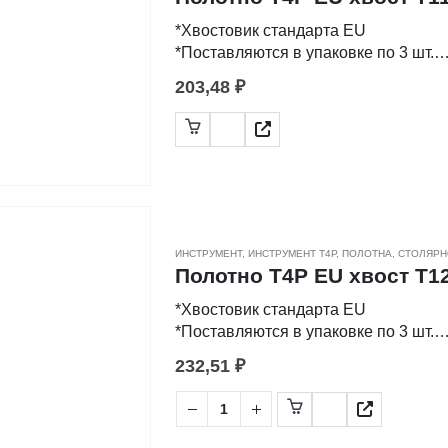
*Хвостовик стандарта EU
*Поставляются в упаковке по 3 шт.
203,48
₽
-Применяются для распила металлич
виды пропилов в металлических лис
-Изготовлены из быстрорежущей ст
ИНСТРУМЕНТ
,
ИНСТРУМЕНТ Т4Р
,
ПОЛОТНА
,
СТОЛЯРН
Полотно Т4Р EU хвост T127
*Хвостовик стандарта EU
*Поставляются в упаковке по 3 шт.
232,51
₽
-Применяются для распила металлич
различные виды пропилов в металли
-Изготовлены из быстрорежущей ст