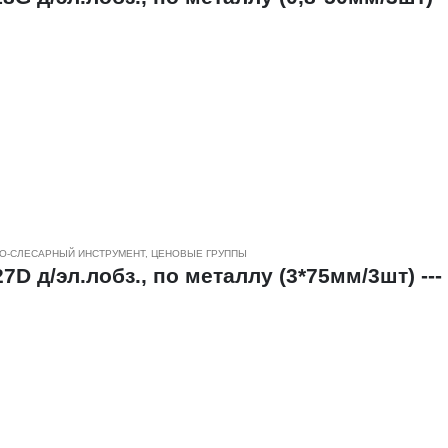
еских заготовок, а также позволяют производить различны
тах, алюминии и цветных металлах.
али HSS и биметалла.
О-СЛЕСАРНЫЙ ИНСТРУМЕНТ
,
ЦЕНОВЫЕ ГРУППЫ
D д/эл.лобз., по металлу (3*75мм/3шт) ---
еских заготовок, а также позволяют производить
ческих листах, алюминии и цветных металлах.
али HSS и биметалла.