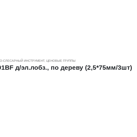
к из дерева , фанеры, ДСП, МДФ, и других материалов.
и шага зубьев обеспечивают быстрое и чистое пиление, а
различной толщины и плотности.
еродистой стали и биметалла.
О-СЛЕСАРНЫЙ ИНСТРУМЕНТ
,
ЦЕНОВЫЕ ГРУППЫ
1BF д/эл.лобз., по дереву (2,5*75мм/3шт)
к из дерева , фанеры, ДСП, МДФ, и других материалов.
и шага зубьев обеспечивают быстрое и чистое пиление, а
различной толщины и плотности.
еродистой стали и биметалла.