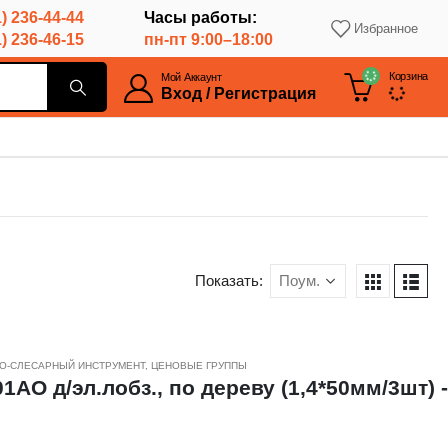
) 236-44-44
Часы работы:
Избранное
) 236-46-15
пн-пт 9:00–18:00
Корзина
Мой Аккаунт
Вход / Регистрация
Показать:
О-СЛЕСАРНЫЙ ИНСТРУМЕНТ
,
ЦЕНОВЫЕ ГРУППЫ
AO д/эл.лобз., по дереву (1,4*50мм/3шт) -