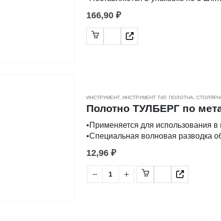
166,90
₽
-Применяются для распила заготово
-Различные виды заточки, разводки 
также фигурный рез по материалам 
-Полотна изготовлены из высокоугл
ИНСТРУМЕНТ
,
ИНСТРУМЕНТ Т4Р
,
ПОЛОТНА
,
СТОЛЯРН
Полотно ТУЛБЕРГ по метал
•Применяется для использования в 
•Специальная волновая разводка об
12,96
₽