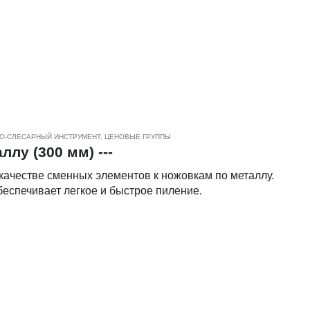
к из дерева , фанеры, ДСП, МДФ, и других материалов.
и шага зубьев обеспечивают быстрое и чистое пиление, а
различной толщины и плотности.
еродистой стали и биметалла.
О-СЛЕСАРНЫЙ ИНСТРУМЕНТ
,
ЦЕНОВЫЕ ГРУППЫ
лу (300 мм) ---
качестве сменных элементов к ножовкам по металлу.
еспечивает легкое и быстрое пиление.