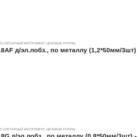
тах, алюминии и цветных металлах.
али HSS и биметалла.
О-СЛЕСАРНЫЙ ИНСТРУМЕНТ
,
ЦЕНОВЫЕ ГРУППЫ
AF д/эл.лобз., по металлу (1,2*50мм/3шт) 
еских заготовок, а также позволяют производить различны
тах, алюминии и цветных металлах.
али HSS и биметалла.
О-СЛЕСАРНЫЙ ИНСТРУМЕНТ
,
ЦЕНОВЫЕ ГРУППЫ
G д/эл.лобз., по металлу (0,8*50мм/3шт) -