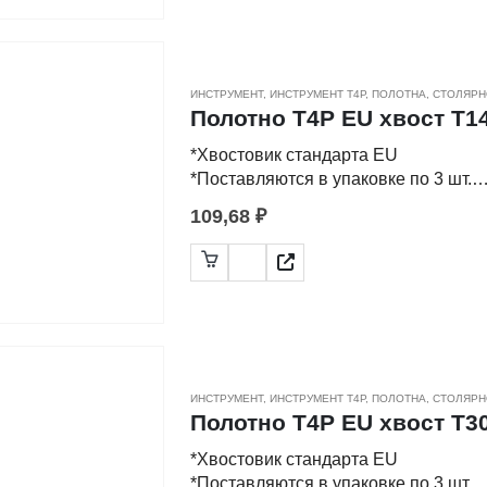
ИНСТРУМЕНТ
,
ИНСТРУМЕНТ Т4Р
,
ПОЛОТНА
,
СТОЛЯРН
Полотно Т4Р EU хвост T144
*Хвостовик стандарта EU
*Поставляются в упаковке по 3 шт.
109,68
₽
-Применяются для распила заготово
-Различные виды заточки, разводки 
а также фигурный рез по материала
-Полотна изготовлены из высокоугл
ИНСТРУМЕНТ
,
ИНСТРУМЕНТ Т4Р
,
ПОЛОТНА
,
СТОЛЯРН
Полотно Т4Р EU хвост T301
*Хвостовик стандарта EU
*Поставляются в упаковке по 3 шт.