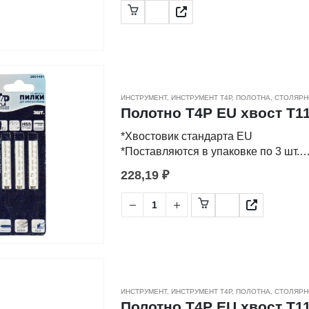
виды пропилов в металлических лис
-Изготовлены из быстрорежущей ст
ИНСТРУМЕНТ
,
ИНСТРУМЕНТ Т4Р
,
ПОЛОТНА
,
СТОЛЯРН
Полотно Т4Р EU хвост T118
*Хвостовик стандарта EU
*Поставляются в упаковке по 3 шт.
228,19
₽
-Применяются для распила металлич
виды пропилов в металлических лис
-Изготовлены из быстрорежущей ст
ИНСТРУМЕНТ
,
ИНСТРУМЕНТ Т4Р
,
ПОЛОТНА
,
СТОЛЯРН
Полотно Т4Р EU хвост T118