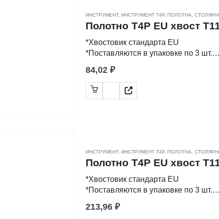
ИНСТРУМЕНТ
,
ИНСТРУМЕНТ Т4Р
,
ПОЛОТНА
,
СТОЛЯРН
Полотно Т4Р EU хвост T111
*Хвостовик стандарта EU
*Поставляются в упаковке по 3 шт.
84,02
₽
-Применяются для распила заготово
-Различные виды заточки, разводки 
а также фигурный рез по материала
-Полотна изготовлены из высокоугл
ИНСТРУМЕНТ
,
ИНСТРУМЕНТ Т4Р
,
ПОЛОТНА
,
СТОЛЯРН
Полотно Т4Р EU хвост T118
*Хвостовик стандарта EU
*Поставляются в упаковке по 3 шт.
213,96
₽
-Применяются для распила металлич