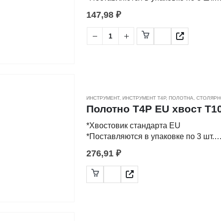
147,98
₽
-Применяются для распила заготово
-Различные виды заточки, разводки 
также фигурный рез по материалам 
-Полотна изготовлены из высокоугл
ИНСТРУМЕНТ
,
ИНСТРУМЕНТ Т4Р
,
ПОЛОТНА
,
СТОЛЯРН
Полотно Т4Р EU хвост T10
*Хвостовик стандарта EU
*Поставляются в упаковке по 3 шт.
276,91
₽
-Применяются для распила заготово
-Различные виды заточки, разводки 
также фигурный рез по материалам 
-Полотна изготовлены из высокоугл