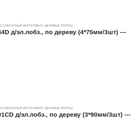
О-СЛЕСАРНЫЙ ИНСТРУМЕНТ
,
ЦЕНОВЫЕ ГРУППЫ
D д/эл.лобз., по дереву (4*75мм/3шт) ---
к из дерева , фанеры, ДСП, МДФ, и других материалов.
и шага зубьев обеспечивают быстрое и чистое пиление,
м различной толщины и плотности.
еродистой стали и биметалла.
О-СЛЕСАРНЫЙ ИНСТРУМЕНТ
,
ЦЕНОВЫЕ ГРУППЫ
CD д/эл.лобз., по дереву (3*90мм/3шт) ---