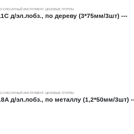
О-СЛЕСАРНЫЙ ИНСТРУМЕНТ
,
ЦЕНОВЫЕ ГРУППЫ
C д/эл.лобз., по дереву (3*75мм/3шт) ---
к из дерева , фанеры, ДСП, МДФ, и других материалов.
и шага зубьев обеспечивают быстрое и чистое пиление,
м различной толщины и плотности.
еродистой стали и биметалла.
О-СЛЕСАРНЫЙ ИНСТРУМЕНТ
,
ЦЕНОВЫЕ ГРУППЫ
A д/эл.лобз., по металлу (1,2*50мм/3шт) --
еских заготовок, а также позволяют производить различны