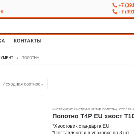
+7 (391
ов
+7 (391
КА
КОНТАКТЫ
РУМЕНТ
ПОЛОТНА
ИНСТРУМЕНТ
,
ИНСТРУМЕНТ Т4Р
,
ПОЛОТНА
,
СТОЛЯРН
Полотно Т4Р EU хвост T101
*Хвостовик стандарта EU
*Поставляются в упаковке по 3 шт.