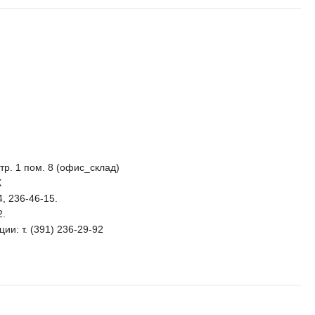
стр. 1 пом. 8 (офис_склад)
К
4, 236-46-15.
2.
ии: т. (391) 236-29-92