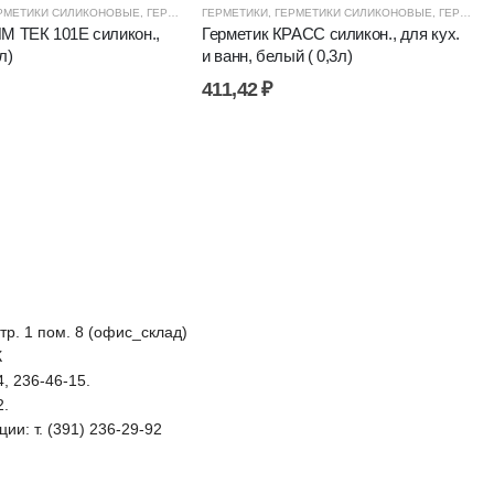
РМЕТИКИ СИЛИКОНОВЫЕ
,
КИМ ТЕК ГЕРМЕТИКИ
,
ЦЕНОВЫЕ ГРУППЫ
,
ГЕРМЕТИКИ, КЛЕИ, ПЕНЫ
ГЕРМЕТИКИ
,
ГЕРМЕТИКИ СИЛИКОНОВЫЕ
,
КИМ ТЕК ГЕРМЕТИКИ
,
ЦЕНОВЫЕ Г
,
ГЕРМЕТИКИ, КЛЕИ, ПЕНЫ
М ТЕК 101Е силикон.,
Герметик КРАСС силикон., для кух.
л)
и ванн, белый ( 0,3л)
411,42
₽
стр. 1 пом. 8 (офис_склад)
К
4, 236-46-15.
2.
ии: т. (391) 236-29-92