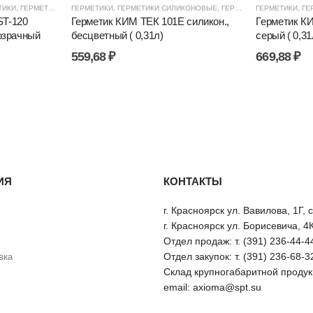
И, ПЕНЫ
ТИКИ
,
ГЕРМЕТИКИ СИЛИКОНОВЫЕ
,
ЦЕНОВЫЕ ГРУППЫ
ГЕРМЕТИКИ
,
ГЕРМЕТИКИ СИЛИКОНОВЫЕ
,
ГЕРМЕТИКИ, КЛЕИ, ПЕНЫ
,
,
ЦЕНОВЫЕ ГРУППЫ
ГЕРМЕТИКИ, КЛЕИ, ПЕНЫ
ГЕРМЕТИКИ
,
ГЕ
T-120
Герметик КИМ ТЕК 101Е силикон.,
Герметик КИ
озрачный
бесцветный ( 0,31л)
серый ( 0,31
559,68
₽
669,88
₽
ИЯ
КОНТАКТЫ
г. Красноярск ул. Вавилова, 1Г, 
г. Красноярск ул. Борисевича, 4
Отдел продаж: т. (391) 236-44-4
Отдел закупок: т. (391) 236-68-3
вка
Склад крупногабаритной продукц
email: axioma@spt.su