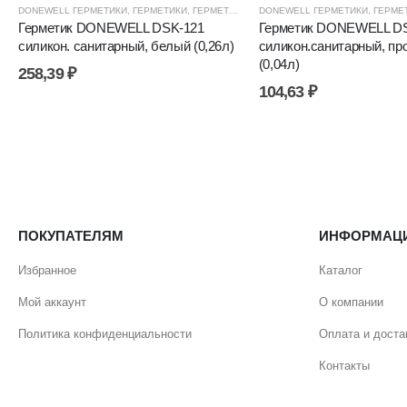
DONEWELL ГЕРМЕТИКИ
,
ГЕРМЕТИКИ
,
ГЕРМЕТИКИ СИЛИКОНОВЫЕ
DONEWELL ГЕРМЕТИКИ
,
ГЕРМЕТИКИ, КЛЕ
,
ГЕРМЕ
Герметик DONEWELL DSK-121
Герметик DONEWELL DS
силикон. санитарный, белый (0,26л)
силикон.санитарный, пр
(0,04л)
258,39
₽
104,63
₽
ПОКУПАТЕЛЯМ
ИНФОРМАЦ
Избранное
Каталог
Мой аккаунт
О компании
Политика конфиденциальности
Оплата и доста
Контакты