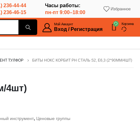
) 236-44-44
Часы работы:
Избранное
) 236-46-15
пн-пт 9:00–18:00
Корзина
Мой Аккаунт
Вход / Регистрация
ЕНТ ТУЛФОР
БИТЫ НОКС КОРБИТ PH СТАЛЬ S2, Е6,3 (2*90ММ/4ШТ)
м/4шт)
рный инструмент
,
Ценовые группы