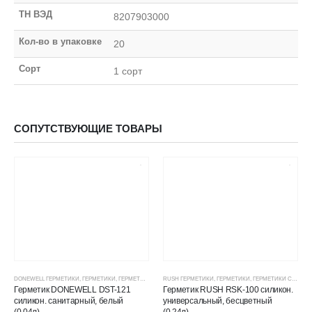
ТН ВЭД
8207903000
Кол-во в упаковке
20
Сорт
1 сорт
СОПУТСТВУЮЩИЕ ТОВАРЫ
DONEWELL ГЕРМЕТИКИ
,
ГЕРМЕТИКИ
,
ГЕРМЕТИКИ СИЛИКОНОВЫЕ
RUSH ГЕРМЕТИКИ
,
ГЕРМЕТИКИ, КЛЕИ, ПЕНЫ
,
ГЕРМЕТИКИ
,
ГЕРМЕТИКИ СИЛИКОНОВЫЕ
,
ЦЕНОВЫЕ ГР
Герметик DONEWELL DST-121
Герметик RUSH RSK-100 силикон.
силикон. санитарный, белый
универсальный, бесцветный
(0,04л)
(0,24л)