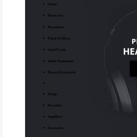
Guitar
Drums Sets
Percussions
Pedals & Effects
Sound Cards
Studio Equipments
Piano & Keyboards
EXTRA
Strings
Recorders
Amplifiers
Accessories