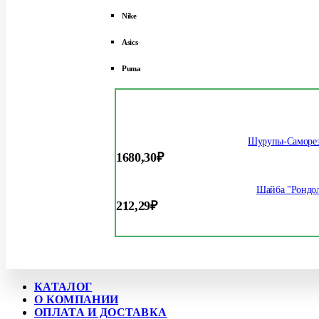
Nike
Asics
Puma
Шурупы-Саморез
1680,30
₽
Шайба "Рондол
212,29
₽
КАТАЛОГ
О КОМПАНИИ
ОПЛАТА И ДОСТАВКА