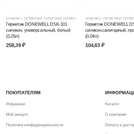
DONEWELL ГЕРМЕТИКИ
,
ГЕРМЕТИКИ
,
ГЕРМЕТИКИ СИЛИКОНОВЫЕ
DONEWELL ГЕРМЕТИКИ
,
ГЕРМЕТИКИ, КЛЕ
,
ГЕРМЕ
Герметик DONEWELL DSK-101
Герметик DONEWELL DS
силикон. универсальный, белый
силикон.санитарный, пр
(0,26л)
(0,04л)
258,39
₽
104,63
₽
ПОКУПАТЕЛЯМ
ИНФОРМАЦ
Избранное
Каталог
Мой аккаунт
О компании
Политика конфиденциальности
Оплата и доста