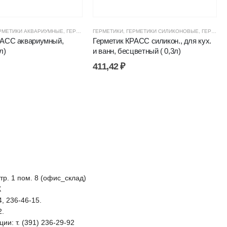
ТИКИ, КЛЕИ, ПЕНЫ
РМЕТИКИ АКВАРИУМНЫЕ
,
ЦЕНОВЫЕ ГРУППЫ
,
ГЕРМЕТИКИ, КЛЕИ, ПЕНЫ
ГЕРМЕТИКИ
,
ГЕРМЕТИКИ СИЛИКОНОВЫЕ
,
КРАСС ГЕРМЕТИКИ
,
ЦЕНОВЫЕ ГРУ
,
ГЕРМЕТИКИ, КЛЕИ, ПЕНЫ
РАСС аквариумный,
Герметик КРАСС силикон., для кух.
л)
и ванн, бесцветный ( 0,3л)
411,42
₽
стр. 1 пом. 8 (офис_склад)
К
4, 236-46-15.
2.
ии: т. (391) 236-29-92