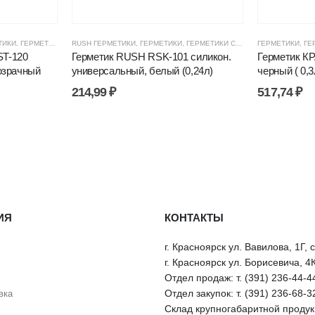
И, ПЕНЫ
ТИКИ
,
ГЕРМЕТИКИ СИЛИКОНОВЫЕ
,
ЦЕНОВЫЕ ГРУППЫ
RUSH ГЕРМЕТИКИ
,
ГЕРМЕТИКИ, КЛЕИ, ПЕНЫ
,
ГЕРМЕТИКИ
,
ГЕРМЕТИКИ СИЛИКОНОВЫЕ
,
ЦЕНОВЫЕ ГРУППЫ
ГЕРМЕТИКИ
,
ГЕРМЕ
,
ГЕ
T-120
Герметик RUSH RSK-101 силикон.
Герметик К
озрачный
универсальный, белый (0,24л)
черный ( 0,3
214,99
₽
517,74
₽
ИЯ
КОНТАКТЫ
г. Красноярск ул. Вавилова, 1Г, 
г. Красноярск ул. Борисевича, 4
Отдел продаж: т. (391) 236-44-4
Отдел закупок: т. (391) 236-68-3
вка
Склад крупногабаритной продукц