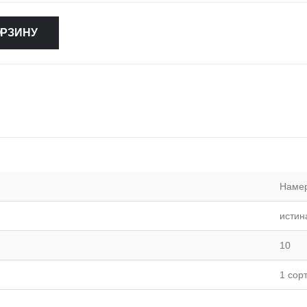
ОРЗИНУ
Наме
истин
10
1 сор