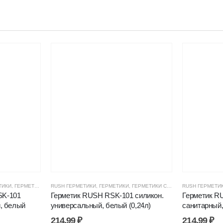
И, ПЕНЫ
ТИКИ
,
ГЕРМЕТИКИ СИЛИКОНОВЫЕ
,
ЦЕНОВЫЕ ГРУППЫ
RUSH ГЕРМЕТИКИ
,
ГЕРМЕТИКИ, КЛЕИ, ПЕНЫ
,
ГЕРМЕТИКИ
,
ГЕРМЕТИКИ СИЛИКОНОВЫЕ
,
ЦЕНОВЫЕ ГРУППЫ
RUSH ГЕРМЕТИ
,
ГЕРМЕ
SK-101
Герметик RUSH RSK-101 силикон.
Герметик R
, белый
универсальный, белый (0,24л)
санитарный,
214,99
₽
214,99
₽