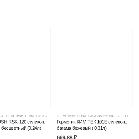
КИ
ТИКИ, КЛЕИ, ПЕНЫ
,
ГЕРМЕТИКИ
,
ГЕРМЕТИКИ СИЛИКОНОВЫЕ
,
ЦЕНОВЫЕ ГРУППЫ
ГЕРМЕТИКИ
,
ГЕРМЕТИКИ, КЛЕИ, ПЕНЫ
,
ГЕРМЕТИКИ СИЛИКОНОВЫЕ
,
ЦЕНОВЫЕ ГРУП
,
ГЕРМЕТИКИ, КЛЕИ, ПЕНЫ
USH RSK-120 силикон.
Герметик КИМ ТЕК 101Е силикон.,
 бесцветный (0,24л)
багама бежевый ( 0,31л)
669,88
₽