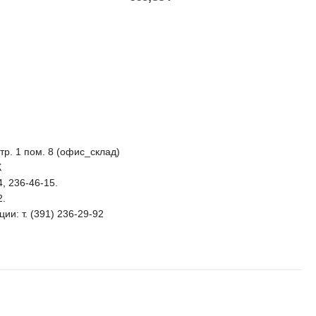
стр. 1 пом. 8 (офис_склад)
К
4, 236-46-15.
2.
ии: т. (391) 236-29-92