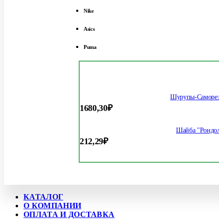
Nike
Asics
Puma
Шурупы-Саморез
1680,30
₽
Шайба "Рондол
212,29
₽
КАТАЛОГ
О КОМПАНИИ
ОПЛАТА И ДОСТАВКА