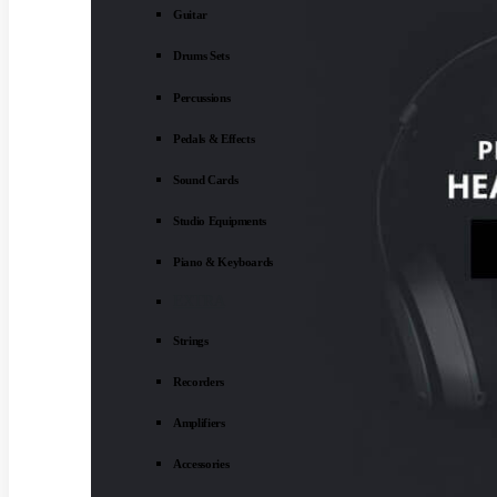
Guitar
Drums Sets
Percussions
Pedals & Effects
Sound Cards
Studio Equipments
Piano & Keyboards
EXTRA
Strings
Recorders
Amplifiers
Accessories