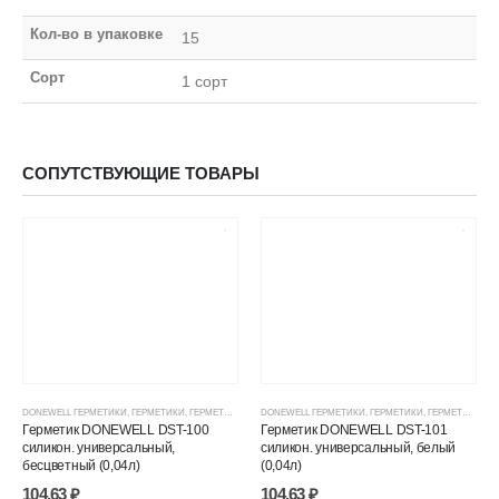
Кол-во в упаковке
15
Сорт
1 сорт
СОПУТСТВУЮЩИЕ ТОВАРЫ
DONEWELL ГЕРМЕТИКИ
,
ГЕРМЕТИКИ
,
ГЕРМЕТИКИ СИЛИКОНОВЫЕ
DONEWELL ГЕРМЕТИКИ
,
ГЕРМЕТИКИ, КЛЕИ, ПЕНЫ
,
ГЕРМЕТИКИ
,
ГЕРМЕТИКИ СИЛИКОНОВЫЕ
,
ЦЕНОВЫЕ ГР
Герметик DONEWELL DST-100
Герметик DONEWELL DST-101
силикон. универсальный,
силикон. универсальный, белый
бесцветный (0,04л)
(0,04л)
104,63
₽
104,63
₽