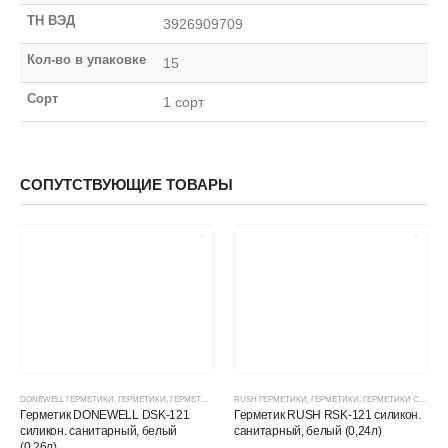
ТН ВЭД
3926909709
Кол-во в упаковке
15
Сорт
1 сорт
СОПУТСТВУЮЩИЕ ТОВАРЫ
DONEWELL ГЕРМЕТИКИ
,
ГЕРМЕТИКИ
,
ГЕРМЕТИКИ СИЛИКОНОВЫЕ
RUSH ГЕРМЕТИКИ
,
ГЕРМЕТИКИ, КЛЕИ, ПЕНЫ
,
ГЕРМЕТИКИ
,
ГЕРМЕТИКИ СИЛИКОНОВЫЕ
,
ЦЕНОВЫЕ ГР
Герметик DONEWELL DSK-121
Герметик RUSH RSK-121 силикон.
силикон. санитарный, белый
санитарный, белый (0,24л)
(0,26л)