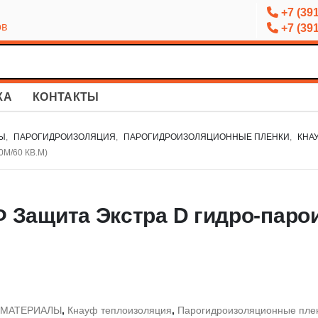
+7 (391
ов
+7 (391
КА
КОНТАКТЫ
Ы
,
ПАРОГИДРОИЗОЛЯЦИЯ
,
ПАРОГИДРОИЗОЛЯЦИОННЫЕ ПЛЕНКИ
,
КНА
М/60 КВ.М)
 Защита Экстра D гидро-парои
 МАТЕРИАЛЫ
,
Кнауф теплоизоляция
,
Парогидроизоляционные пле