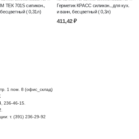
М ТЕК 701S силикон.,
Герметик КРАСС силикон., для кух.
бесцветный ( 0,31л)
и ванн, бесцветный ( 0,3л)
411,42
₽
стр. 1 пом. 8 (офис_склад)
К
4, 236-46-15.
2.
ии: т. (391) 236-29-92