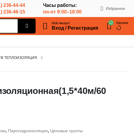
) 236-44-44
Часы работы:
Избранное
) 236-46-15
пн-пт 9:00–18:00
Корзина
Мой Аккаунт
Вход / Регистрация
УФ ТЕПЛОИЗОЛЯЦИЯ
золяционная(1,5*40м/60
нки
,
Парогидроизоляция
,
Ценовые группы