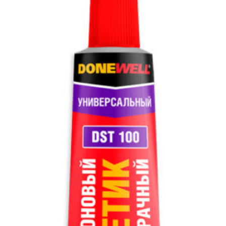
Guitar
Drums Sets
Percussions
Pedals & Effects
Sound Cards
Studio Equipments
Piano & Keyboards
EXTRA
Strings
Recorders
Amplifiers
Accessories