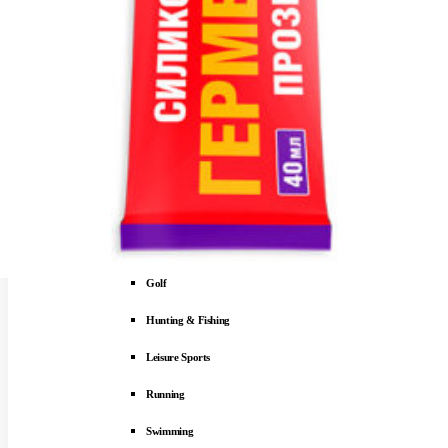
Sports
Sport-Submenu
SPORTS
Sports & Fitness
Boating & Sailing
Clothing
Exercise & Fitness
Golf
Hunting & Fishing
Leisure Sports
Running
Swimming