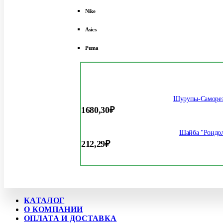
Nike
Asics
Puma
Шурупы-Саморез
1680,30
₽
Шайба "Рондол
212,29
₽
КАТАЛОГ
О КОМПАНИИ
ОПЛАТА И ДОСТАВКА