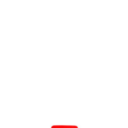
Barbecure & Outdoor Dining
Адаптер НОКС Для Бит Магнитный, Сталь S2 (10*48мм
657,43
₽
Адаптер НОКС Для Бит Магнитный, Сталь S2 (12*48мм
782,66
₽
Адаптер НОКС Для Бит Магнитный, Сталь S2 (6*48мм/
594,83
₽
Адаптер НОКС Квик Лок Для Бит Магнитный, С Фикс
285,24
₽
Music
Music Submenu
INSTRUMENTS