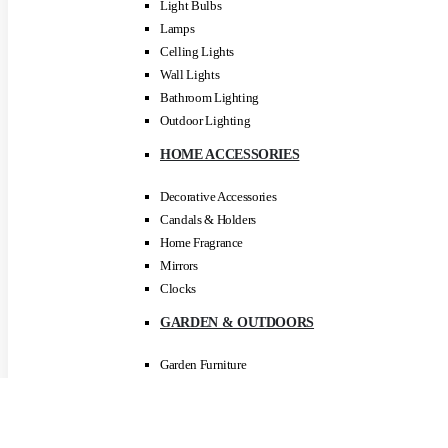
Light Bulbs
Lamps
Celling Lights
Wall Lights
Bathroom Lighting
Outdoor Lighting
HOME ACCESSORIES
Decorative Accessories
Candals & Holders
Home Fragrance
Mirrors
Clocks
GARDEN & OUTDOORS
Garden Furniture
Lawn Mowers
Pressure Washers
All Garden Tools & Equipment