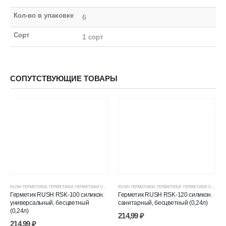
Кол-во в упаковке
6
Сорт
1 сорт
СОПУТСТВУЮЩИЕ ТОВАРЫ
RUSH ГЕРМЕТИКИ
,
ГЕРМЕТИКИ
,
ГЕРМЕТИКИ СИЛИКОНОВЫЕ
RUSH ГЕРМЕТИКИ
,
ГЕРМЕТИКИ, КЛЕИ, ПЕНЫ
,
ГЕРМЕТИКИ
,
ГЕРМЕТИКИ СИЛИКОНОВЫЕ
,
ЦЕНОВЫЕ ГРУППЫ
Герметик RUSH RSK-100 силикон.
Герметик RUSH RSK-120 силикон.
универсальный, бесцветный
санитарный, бесцветный (0,24л)
(0,24л)
214,99
₽
214,99
₽