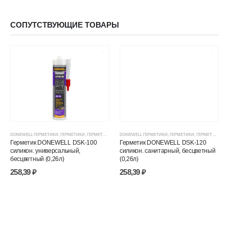
СОПУТСТВУЮЩИЕ ТОВАРЫ
DONEWELL ГЕРМЕТИКИ
,
ГЕРМЕТИКИ
,
ГЕРМЕТИКИ СИЛИКОНОВЫЕ
DONEWELL ГЕРМЕТИКИ
,
ГЕРМЕТИКИ, КЛЕИ, ПЕНЫ
,
ГЕРМЕТИКИ
,
ГЕРМЕТИКИ СИЛИКОНОВЫЕ
,
ЦЕНОВЫЕ ГР
Герметик DONEWELL DSK-100
Герметик DONEWELL DSK-120
силикон. универсальный,
силикон. санитарный, бесцветный
бесцветный (0,26л)
(0,26л)
258,39
₽
258,39
₽