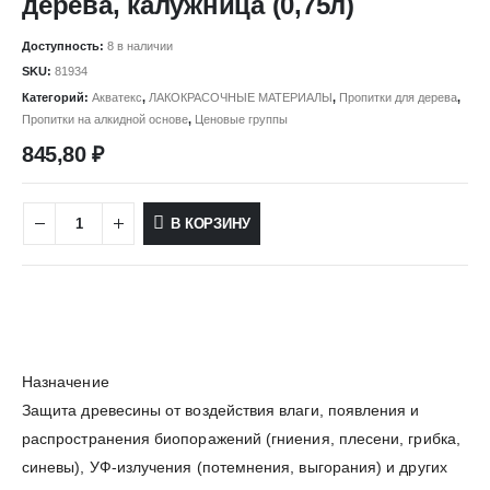
дерева, калужница (0,75л)
Доступность:
8 в наличии
SKU:
81934
Категорий:
Акватекс
,
ЛАКОКРАСОЧНЫЕ МАТЕРИАЛЫ
,
Пропитки для дерева
,
Пропитки на алкидной основе
,
Ценовые группы
845,80
₽
В КОРЗИНУ
Назначение
Защита древесины от воздействия влаги, появления и
распространения биопоражений (гниения, плесени, грибка,
синевы), УФ-излучения (потемнения, выгорания) и других