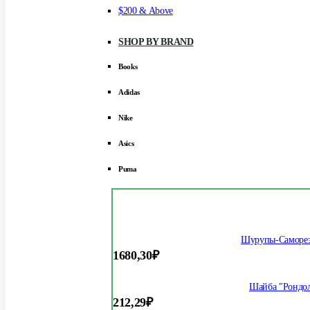
$200 & Above
SHOP BY BRAND
Books
Adidas
Nike
Asics
Puma
Шурупы-Саморез
1680,30
₽
Шайба "Рондол
212,29
₽