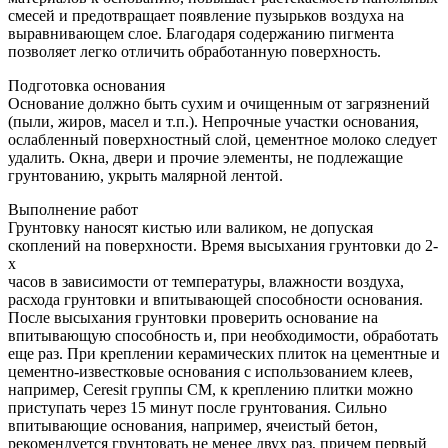
смесей и предотвращает появление пузырьков воздуха на
выравнивающем слое. Благодаря содержанию пигмента
позволяет легко отличить обработанную поверхность.
Подготовка основания
Основание должно быть сухим и очищенным от загрязнений
(пыли, жиров, масел и т.п.). Непрочные участки основания,
ослабленный поверхностный слой, цементное молоко следует
удалить. Окна, двери и прочие элементы, не подлежащие
грунтованию, укрыть малярной лентой.
Выполнение работ
Грунтовку наносят кистью или валиком, не допуская
скоплений на поверхности. Время высыхания грунтовки до 2-
х
часов в зависимости от температуры, влажности воздуха,
расхода грунтовки и впитывающей способности основания.
После высыхания грунтовки проверить основание на
впитывающую способность и, при необходимости, обработать
еще раз. При креплении керамических плиток на цементные и
цементно-известковые основания с использованием клеев,
например, Ceresit группы CM, к креплению плитки можно
приступать через 15 минут после грунтования. Сильно
впитывающие основания, например, ячеистый бетон,
рекомендуется грунтовать не менее двух раз, причем первый