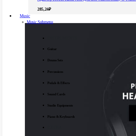
285,24
₽
Music
Music Submenu
INSTRUMENTS
Guitar
Drums Sets
Percussions
Pedals & Effects
Sound Cards
Studio Equipments
Piano & Keyboards
EXTRA