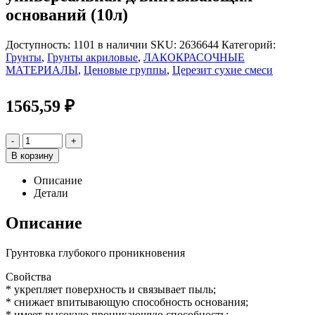
оснований (10л)
Доступность:
1101 в наличии
SKU:
2636644
Категорий:
Грунты
,
Грунты акриловые
,
ЛАКОКРАСОЧНЫЕ
МАТЕРИАЛЫ
,
Ценовые группы
,
Церезит сухие смеси
1565,59
₽
-
+
В корзину
Описание
Детали
Описание
Грунтовка глубокого проникновения
Свойства
* укрепляет поверхность и связывает пыль;
* снижает впитывающую способность основания;
* имеет высокую проникающую способность;