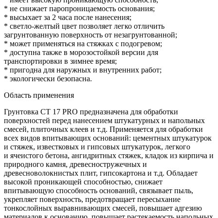
* не снижает паропроницаемость основания;
* высыхает за 2 часа после нанесения;
* светло-желтый цвет позволяет легко отличить
загрунтованную поверхность от незагрунтованной;
* может применяться на стяжках с подогревом;
* доступна также в морозостойкой версии для
транспортировки в зимнее время;
* пригодна для наружных и внутренних работ;
* экологически безопасна.
Область применения
Грунтовка CT 17 PRO предназначена для обработки
поверхностей перед нанесением штукатурных и напольных
смесей, плиточных клеев и т.д. Применяется для обработки
всех видов впитывающих оснований: цементных штукатурок
и стяжек, известковых и гипсовых штукатурок, легкого
и ячеистого бетона, ангидритных стяжек, кладок из кирпича и
природного камня, древесностружечных и
древесноволокнистых плит, гипсокартона и т.д. Обладает
высокой проникающей способностью, снижает
впитывающую способность оснований, связывает пыль,
укрепляет поверхность, предотвращает пересыхание
тонкослойных выравнивающих смесей, повышает адгезию
материалов к основанию, повышает растекаемость напольных