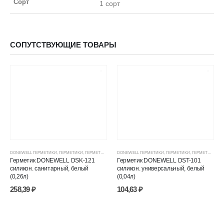
Сорт
1 сорт
СОПУТСТВУЮЩИЕ ТОВАРЫ
DONEWELL ГЕРМЕТИКИ
,
ГЕРМЕТИКИ
,
ГЕРМЕТИКИ СИЛИКОНОВЫЕ
DONEWELL ГЕРМЕТИКИ
,
ГЕРМЕТИКИ, КЛЕИ, ПЕНЫ
,
ГЕРМЕТИКИ
,
ГЕРМЕТИКИ СИЛИКОНОВЫЕ
,
ЦЕНОВЫЕ ГР
Герметик DONEWELL DSK-121
Герметик DONEWELL DST-101
силикон. санитарный, белый
силикон. универсальный, белый
(0,26л)
(0,04л)
258,39
₽
104,63
₽