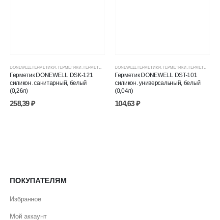
DONEWELL ГЕРМЕТИКИ
,
ГЕРМЕТИКИ
,
ГЕРМЕТИКИ СИЛИКОНОВЫЕ
DONEWELL ГЕРМЕТИКИ
,
ГЕРМЕТИКИ, КЛЕИ, ПЕНЫ
,
ГЕРМЕТИКИ
,
ГЕРМЕТИКИ СИЛИКОНОВЫЕ
,
ЦЕНОВЫЕ ГР
Герметик DONEWELL DSK-121
Герметик DONEWELL DST-101
силикон. санитарный, белый
силикон. универсальный, белый
(0,26л)
(0,04л)
258,39
₽
104,63
₽
ПОКУПАТЕЛЯМ
Избранное
Мой аккаунт