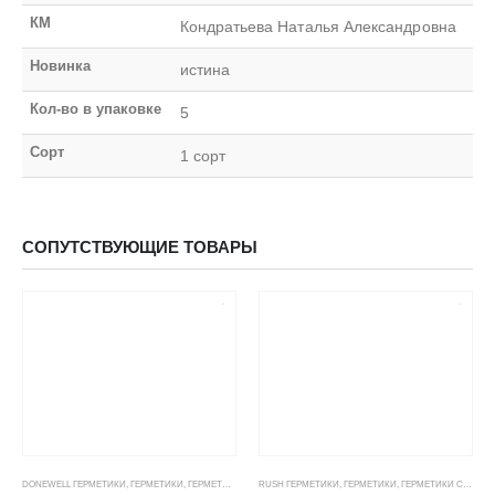
КМ
Кондратьева Наталья Александровна
Новинка
истина
Кол-во в упаковке
5
Сорт
1 сорт
СОПУТСТВУЮЩИЕ ТОВАРЫ
DONEWELL ГЕРМЕТИКИ
,
ГЕРМЕТИКИ
,
ГЕРМЕТИКИ СИЛИКОНОВЫЕ
RUSH ГЕРМЕТИКИ
,
ГЕРМЕТИКИ, КЛЕИ, ПЕНЫ
,
ГЕРМЕТИКИ
,
ГЕРМЕТИКИ СИЛИКОНОВЫЕ
,
ЦЕНОВЫЕ ГР