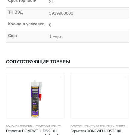
Срок годности
24
ТН ВЭД
3919900000
Кол-во в упаковке
8
Сорт
1 сорт
СОПУТСТВУЮЩИЕ ТОВАРЫ
DONEWELL ГЕРМЕТИКИ
,
ГЕРМЕТИКИ
,
ГЕРМЕТИКИ СИЛИКОНОВЫЕ
DONEWELL ГЕРМЕТИКИ
,
ГЕРМЕТИКИ, КЛЕИ, ПЕНЫ
,
ГЕРМЕТИКИ
,
ГЕРМЕТИКИ СИЛИКОНОВЫЕ
,
ЦЕНОВЫЕ ГР
Герметик DONEWELL DSK-101
Герметик DONEWELL DST-100