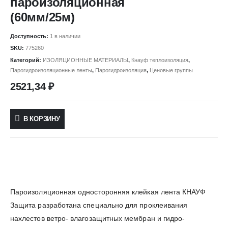
пароизоляционная
(60мм/25м)
Доступность:
1 в наличии
SKU:
775260
Категорий:
ИЗОЛЯЦИОННЫЕ МАТЕРИАЛЫ
,
Кнауф теплоизоляция
,
Парогидроизоляционные ленты
,
Парогидроизоляция
,
Ценовые группы
2521,34
₽
В КОРЗИНУ
Пароизоляционная односторонняя клейкая лента КНАУФ
Защита разработана специально для проклеивания
нахлестов ветро- влагозащитных мембран и гидро-