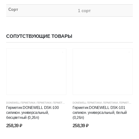
Сорт
1 сорт
СОПУТСТВУЮЩИЕ ТОВАРЫ
DONEWELL ГЕРМЕТИКИ
,
ГЕРМЕТИКИ
,
ГЕРМЕТИКИ СИЛИКОНОВЫЕ
DONEWELL ГЕРМЕТИКИ
,
ГЕРМЕТИКИ, КЛЕИ, ПЕНЫ
,
ГЕРМЕТИКИ
,
ГЕРМЕТИКИ СИЛИКОНОВЫЕ
,
ЦЕНОВЫЕ ГР
Герметик DONEWELL DSK-100
Герметик DONEWELL DSK-101
силикон. универсальный,
силикон. универсальный, белый
бесцветный (0,26л)
(0,26л)
258,39
₽
258,39
₽