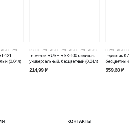
И, ПЕНЫ
ТИКИ
,
ГЕРМЕТИКИ СИЛИКОНОВЫЕ
,
ЦЕНОВЫЕ ГРУППЫ
RUSH ГЕРМЕТИКИ
,
ГЕРМЕТИКИ, КЛЕИ, ПЕНЫ
,
ГЕРМЕТИКИ
,
ГЕРМЕТИКИ СИЛИКОНОВЫЕ
,
ЦЕНОВЫЕ ГРУППЫ
ГЕРМЕТИКИ
,
ГЕРМЕ
,
ГЕ
T-121
Герметик RUSH RSK-100 силикон.
Герметик КИ
лый (0,04л)
универсальный, бесцветный (0,24л)
бесцветный 
214,99
₽
559,68
₽
ИЯ
КОНТАКТЫ