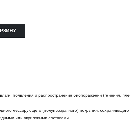
ОРЗИНУ
лаги, появления и распространения биопоражений (гниения, плес
одного лессирующего (полупрозрачного) покрытия, сохраняющего
идными или акриловыми составами.