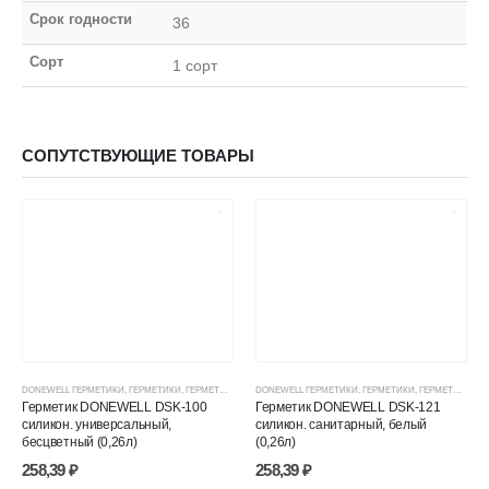
Срок годности
36
Сорт
1 сорт
СОПУТСТВУЮЩИЕ ТОВАРЫ
DONEWELL ГЕРМЕТИКИ
,
ГЕРМЕТИКИ
,
ГЕРМЕТИКИ СИЛИКОНОВЫЕ
DONEWELL ГЕРМЕТИКИ
,
ГЕРМЕТИКИ, КЛЕИ, ПЕНЫ
,
ГЕРМЕТИКИ
,
ГЕРМЕТИКИ СИЛИКОНОВЫЕ
,
ЦЕНОВЫЕ ГР
Герметик DONEWELL DSK-100
Герметик DONEWELL DSK-121
силикон. универсальный,
силикон. санитарный, белый
бесцветный (0,26л)
(0,26л)
258,39
₽
258,39
₽