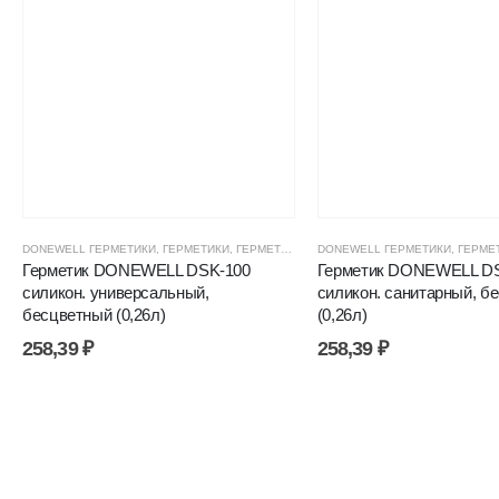
DONEWELL ГЕРМЕТИКИ
,
ГЕРМЕТИКИ
,
ГЕРМЕТИКИ СИЛИКОНОВЫЕ
DONEWELL ГЕРМЕТИКИ
,
ГЕРМЕТИКИ, КЛЕ
,
ГЕРМЕ
Герметик DONEWELL DSK-100
Герметик DONEWELL D
силикон. универсальный,
силикон. санитарный, б
бесцветный (0,26л)
(0,26л)
258,39
₽
258,39
₽