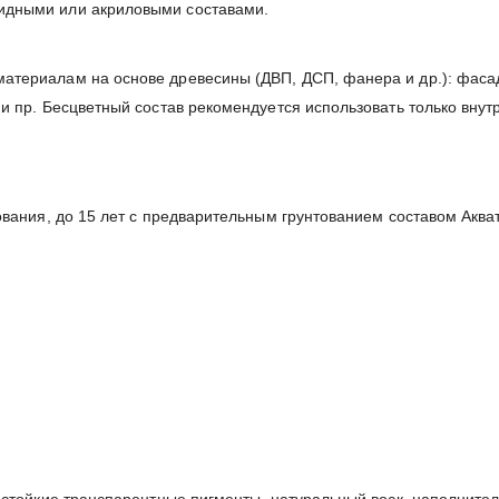
идными или акриловыми составами.
атериалам на основе древесины (ДВП, ДСП, фанера и др.): фасад
и пр. Бесцветный состав рекомендуется использовать только внут
ования, до 15 лет с предварительным грунтованием составом Акват
остойкие транспарентные пигменты, натуральный воск, наполнител