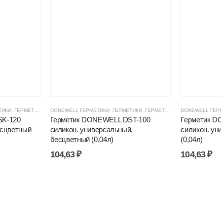
И, ПЕНЫ
ТИКИ
,
ГЕРМЕТИКИ СИЛИКОНОВЫЕ
,
ЦЕНОВЫЕ ГРУППЫ
DONEWELL ГЕРМЕТИКИ
,
ГЕРМЕТИКИ, КЛЕИ, ПЕНЫ
,
ГЕРМЕТИКИ
,
ГЕРМЕТИКИ СИЛИКОНОВЫЕ
,
ЦЕНОВЫЕ ГРУППЫ
DONEWELL ГЕР
,
SK-120
Герметик DONEWELL DST-100
Герметик D
есцветный
силикон. универсальный,
силикон. ун
бесцветный (0,04л)
(0,04л)
104,63
₽
104,63
₽