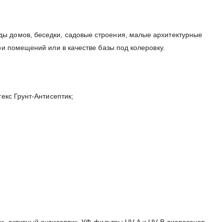
ы домов, беседки, садовые строения, малые архитектурные
ри помещений или в качестве базы под колеровку.
екс Грунт-Антисептик;
и, активный антисептик, УФ-фильтры UV-A и UV-B диапазонов,