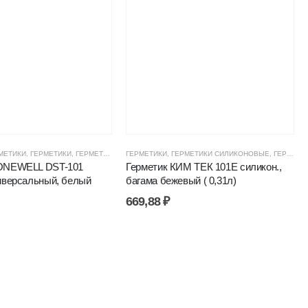
МЕТИКИ
ГЕРМЕТИКИ, КЛЕИ, ПЕНЫ
,
ГЕРМЕТИКИ
,
ГЕРМЕТИКИ СИЛИКОНОВЫЕ
,
ЦЕНОВЫЕ ГРУППЫ
ГЕРМЕТИКИ
,
ГЕРМЕТИКИ СИЛИКОНОВЫЕ
,
ГЕРМЕТИКИ, КЛЕИ, ПЕНЫ
,
,
ЦЕНОВЫЕ
ГЕРМЕТИКИ, КЛЕИ, ПЕНЫ
ONEWELL DST-101
Герметик КИМ ТЕК 101Е силикон.,
иверсальный, белый
багама бежевый ( 0,31л)
669,88
₽