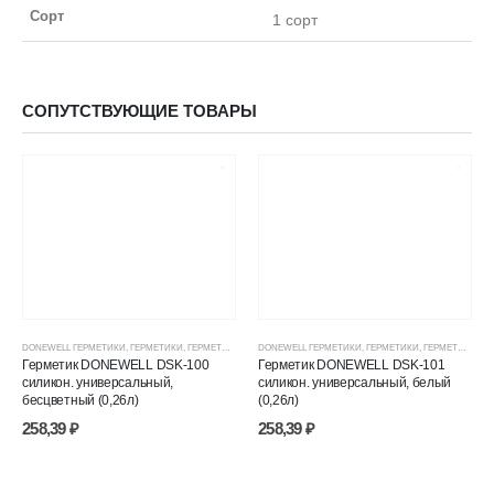
Сорт
1 сорт
СОПУТСТВУЮЩИЕ ТОВАРЫ
DONEWELL ГЕРМЕТИКИ
,
ГЕРМЕТИКИ
,
ГЕРМЕТИКИ СИЛИКОНОВЫЕ
DONEWELL ГЕРМЕТИКИ
,
ГЕРМЕТИКИ, КЛЕИ, ПЕНЫ
,
ГЕРМЕТИКИ
,
ГЕРМЕТИКИ СИЛИКОНОВЫЕ
,
ЦЕНОВЫЕ ГР
Герметик DONEWELL DSK-100
Герметик DONEWELL DSK-101
силикон. универсальный,
силикон. универсальный, белый
бесцветный (0,26л)
(0,26л)
258,39
₽
258,39
₽