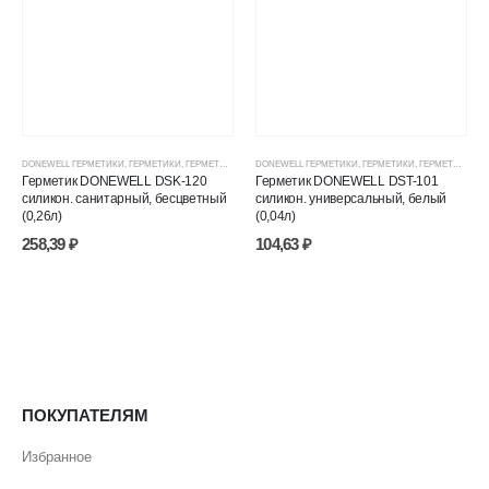
DONEWELL ГЕРМЕТИКИ
,
ГЕРМЕТИКИ
,
ГЕРМЕТИКИ СИЛИКОНОВЫЕ
DONEWELL ГЕРМЕТИКИ
,
ГЕРМЕТИКИ, КЛЕИ, ПЕНЫ
,
ГЕРМЕТИКИ
,
ГЕРМЕТИКИ СИЛИКОНОВЫЕ
,
ЦЕНОВЫЕ ГР
Герметик DONEWELL DSK-120
Герметик DONEWELL DST-101
силикон. санитарный, бесцветный
силикон. универсальный, белый
(0,26л)
(0,04л)
258,39
₽
104,63
₽
ПОКУПАТЕЛЯМ
Избранное