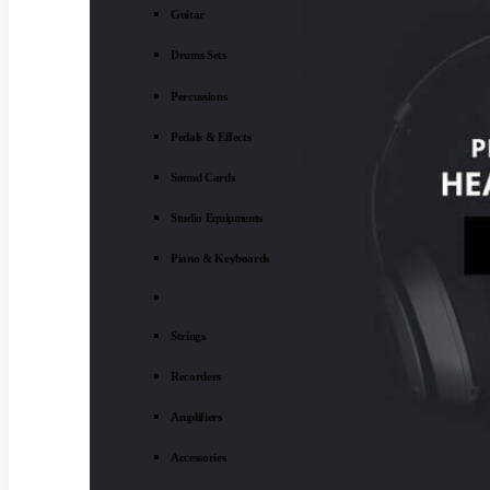
Guitar
Drums Sets
Percussions
Pedals & Effects
Sound Cards
Studio Equipments
Piano & Keyboards
EXTRA
Strings
Recorders
Amplifiers
Accessories