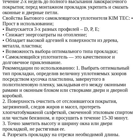
течение 2-х недель до полного высыхания лакокрасочного
покрытия; перед монтажном прокладок укрепить и смазать
оконные и дверные петли.
Свойства Бытового самоклеящегося уплотнителя KIM TEC: •
Прост в использовании;
• Выпускается 3-х разных профилей – D, P, E;
• Снижает энергозатраты на отопление;
• Обладает высокой адгезией к поверхности из дерева,
металла, пластика;
• Возможность выбора оптимального типа прокладки;
• Самоклеящийся уплотнитель — это качественное и
долговечное приклеивание.
Рекомендации по использованию: 1. Выбрать оптимальный
тип прокладки, определив величину уплотняемых зазоров
посредством кусочка пластилина, завернутого в
полиэтиленовую пленку, закладывая его между оконными
рамами и оконным блоком или створками двери и дверной
коробкой.
2. Поверхность очистить от отслоившегося покрытия,
загрязнений, следов жиров и масел, протереть
хлопчатобумажной салфеткой, смоченной этиловым спиртом
или чистым бензином, и просушить в течение 15-30 минут.
3. Точно заметить высоту и ширину окна или двери
прокладкой, не растягивая ее.
4. Разрезать прокладку на отрезки необходимой длины.