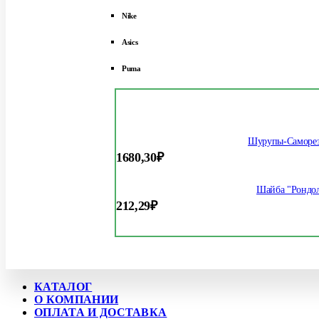
Nike
Asics
Puma
Шурупы-Саморез
1680,30
₽
Шайба "Рондол
212,29
₽
КАТАЛОГ
О КОМПАНИИ
ОПЛАТА И ДОСТАВКА