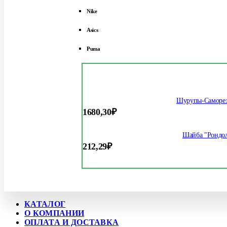
Nike
Asics
Puma
Шурупы-Саморез
1680,30
₽
Шайба "Рондол
212,29
₽
КАТАЛОГ
О КОМПАНИИ
ОПЛАТА И ДОСТАВКА