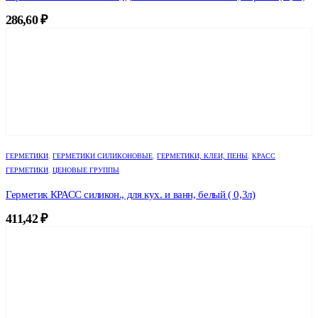
286,60
₽
ГЕРМЕТИКИ
,
ГЕРМЕТИКИ СИЛИКОНОВЫЕ
,
ГЕРМЕТИКИ, КЛЕИ, ПЕНЫ
,
КРАСС
ГЕРМЕТИКИ
,
ЦЕНОВЫЕ ГРУППЫ
Герметик КРАСС силикон., для кух. и ванн, белый ( 0,3л)
411,42
₽