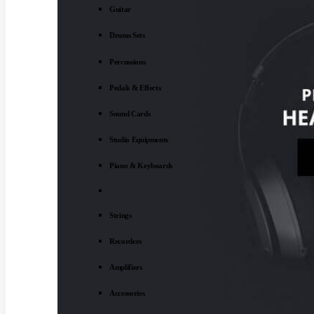
Guitar
Drums Sets
Percussions
Pedals & Effects
Sound Cards
Studio Equipments
Piano & Keyboards
EXTRA
Strings
Recorders
Amplifiers
Accessories