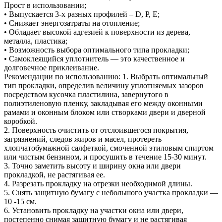
Прост в использовании;
• Выпускается 3-х разных профилей – D, P, E;
• Снижает энергозатраты на отопление;
• Обладает высокой адгезией к поверхности из дерева,
металла, пластика;
• Возможность выбора оптимального типа прокладки;
• Самоклеящийся уплотнитель — это качественное и
долговечное приклеивание.
Рекомендации по использованию: 1. Выбрать оптимальный
тип прокладки, определив величину уплотняемых зазоров
посредством кусочка пластилина, завернутого в
полиэтиленовую пленку, закладывая его между оконными
рамами и оконным блоком или створками двери и дверной
коробкой.
2. Поверхность очистить от отслоившегося покрытия,
загрязнений, следов жиров и масел, протереть
хлопчатобумажной салфеткой, смоченной этиловым спиртом
или чистым бензином, и просушить в течение 15-30 минут.
3. Точно заметить высоту и ширину окна или двери
прокладкой, не растягивая ее.
4. Разрезать прокладку на отрезки необходимой длины.
5. Снять защитную бумагу с небольшого участка прокладки —
10 -15 см.
6. Установить прокладку на участки окна или двери,
постепенно снимая защитную бумагу и не растягивая