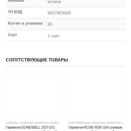
Новинка
истина
ТН ВЭД
8207903000
Кол-во в упаковке
20
Сорт
1 сорт
СОПУТСТВУЮЩИЕ ТОВАРЫ
DONEWELL ГЕРМЕТИКИ
,
ГЕРМЕТИКИ
,
ГЕРМЕТИКИ СИЛИКОНОВЫЕ
RUSH ГЕРМЕТИКИ
,
ГЕРМЕТИКИ, КЛЕИ, ПЕНЫ
,
ГЕРМЕТИКИ
,
ГЕРМЕТИКИ СИЛИКОНОВЫЕ
,
ЦЕНОВЫЕ ГР
Герметик DONEWELL DST-101
Герметик RUSH RSK-100 силикон.