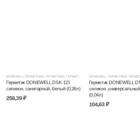
DONEWELL ГЕРМЕТИКИ
,
ГЕРМЕТИКИ
,
ГЕРМЕТИКИ СИЛИКОНОВЫЕ
DONEWELL ГЕРМЕТИКИ
,
ГЕРМЕТИКИ, КЛЕ
,
ГЕРМЕ
Герметик DONEWELL DSK-121
Герметик DONEWELL DS
силикон. санитарный, белый (0,26л)
силикон. универсальный
(0,04л)
258,39
₽
104,63
₽