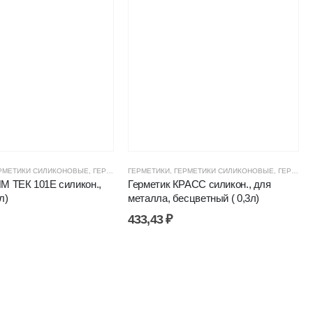
ТИКИ, КЛЕИ, ПЕНЫ
РМЕТИКИ СИЛИКОНОВЫЕ
,
ЦЕНОВЫЕ ГРУППЫ
,
ГЕРМЕТИКИ, КЛЕИ, ПЕНЫ
ГЕРМЕТИКИ
,
ГЕРМЕТИКИ СИЛИКОНОВЫЕ
,
КИМ ТЕК ГЕРМЕТИКИ
,
ЦЕНОВЫЕ Г
,
ГЕРМЕТИКИ, КЛЕИ, ПЕНЫ
М ТЕК 101Е силикон.,
Герметик КРАСС силикон., для
л)
металла, бесцветный ( 0,3л)
433,43
₽