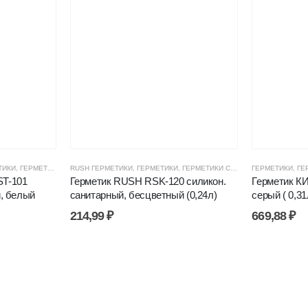
И, ПЕНЫ
ТИКИ
,
ГЕРМЕТИКИ СИЛИКОНОВЫЕ
,
ЦЕНОВЫЕ ГРУППЫ
RUSH ГЕРМЕТИКИ
,
ГЕРМЕТИКИ, КЛЕИ, ПЕНЫ
,
ГЕРМЕТИКИ
,
ГЕРМЕТИКИ СИЛИКОНОВЫЕ
,
ЦЕНОВЫЕ ГРУППЫ
ГЕРМЕТИКИ
,
ГЕРМЕ
,
ГЕ
T-101
Герметик RUSH RSK-120 силикон.
Герметик КИ
, белый
санитарный, бесцветный (0,24л)
серый ( 0,31
214,99
₽
669,88
₽