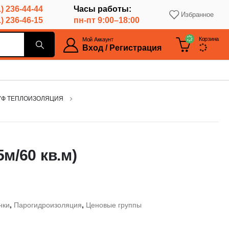
) 236-44-44
Часы работы:
Избранное
) 236-46-15
пн-пт 9:00–18:00
Корзина
Мой Аккаунт
Вход / Регистрация
УФ ТЕПЛОИЗОЛЯЦИЯ
м/60 кв.м)
нки
,
Парогидроизоляция
,
Ценовые группы