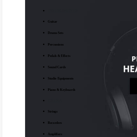
INSTRUMENTS
Guitar
Drums Sets
Percussions
Pedals & Effects
Sound Cards
Studio Equipments
Piano & Keyboards
EXTRA
Strings
Recorders
Amplifiers