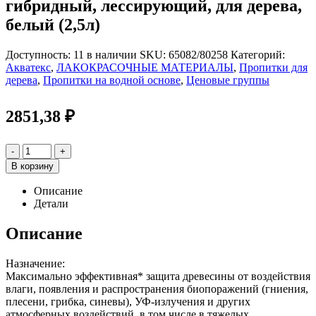
гибридный, лессирующий, для дерева,
белый (2,5л)
Доступность:
11 в наличии
SKU:
65082/80258
Категорий:
Акватекс
,
ЛАКОКРАСОЧНЫЕ МАТЕРИАЛЫ
,
Пропитки для
дерева
,
Пропитки на водной основе
,
Ценовые группы
2851,38
₽
-
+
В корзину
Описание
Детали
Описание
Назначение:
Максимально эффективная* защита древесины от воздействия
влаги, появления и распространения биопоражений (гниения,
плесени, грибка, синевы), УФ-излучения и других
атмосферных воздействий, в том числе в тяжелых