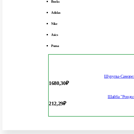
Books
Adidas
Nike
Asics
Puma
Шурупы-Саморез
1680,30
₽
Шайба "Рондол
212,29
₽