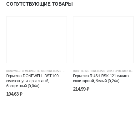
СОПУТСТВУЮЩИЕ ТОВАРЫ
DONEWELL ГЕРМЕТИКИ
,
ГЕРМЕТИКИ
,
ГЕРМЕТИКИ СИЛИКОНОВЫЕ
RUSH ГЕРМЕТИКИ
,
ГЕРМЕТИКИ, КЛЕИ, ПЕНЫ
,
ГЕРМЕТИКИ
,
ГЕРМЕТИКИ СИЛИКОНОВЫЕ
,
ЦЕНОВЫЕ ГР
Герметик DONEWELL DST-100
Герметик RUSH RSK-121 силикон.
силикон. универсальный,
санитарный, белый (0,24л)
бесцветный (0,04л)
214,99
₽
104,63
₽