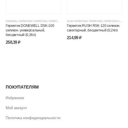
DONEWELL ГЕРМЕТИКИ
,
ГЕРМЕТИКИ
,
ГЕРМЕТИКИ СИЛИКОНОВЫЕ
RUSH ГЕРМЕТИКИ
,
ГЕРМЕТИКИ, КЛЕИ, ПЕНЫ
,
ГЕРМЕТИКИ
,
ГЕРМЕТИКИ СИЛИКОНОВЫЕ
,
ЦЕНОВЫЕ ГР
Герметик DONEWELL DSK-100
Герметик RUSH RSK-120 силикон.
силикон. универсальный,
санитарный, бесцветный (0,24л)
бесцветный (0,26л)
214,99
₽
258,39
₽
ПОКУПАТЕЛЯМ
Избранное
Мой аккаунт
Политика конфиденциальности