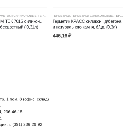
РМЕТИКИ СИЛИКОНОВЫЕ
,
КИМ ТЕК ГЕРМЕТИКИ
,
ЦЕНОВЫЕ ГРУППЫ
,
ГЕРМЕТИКИ, КЛЕИ, ПЕНЫ
ГЕРМЕТИКИ
,
ГЕРМЕТИКИ СИЛИКОНОВЫЕ
,
КИМ ТЕК ГЕРМЕТИКИ
,
ЦЕНОВЫЕ Г
,
ГЕРМЕТИКИ, КЛЕИ, ПЕНЫ
М ТЕК 701S силикон.,
Герметик КРАСС силикон., д/бетона
бесцветный ( 0,31л)
и натурального камня, б/цв. (0,3л)
446,16
₽
стр. 1 пом. 8 (офис_склад)
К
4, 236-46-15.
2.
ии: т. (391) 236-29-92