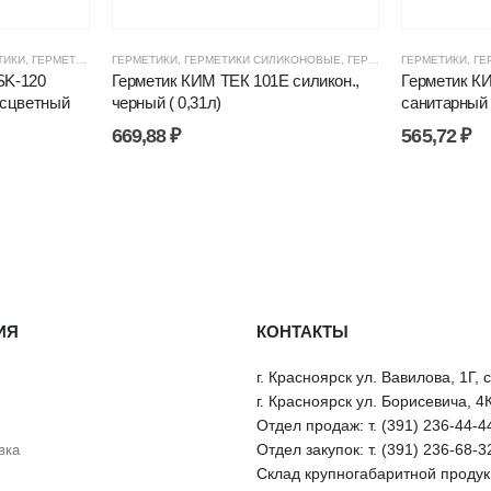
И, ПЕНЫ
ТИКИ
,
ГЕРМЕТИКИ СИЛИКОНОВЫЕ
,
ЦЕНОВЫЕ ГРУППЫ
ГЕРМЕТИКИ
,
ГЕРМЕТИКИ СИЛИКОНОВЫЕ
,
ГЕРМЕТИКИ, КЛЕИ, ПЕНЫ
,
,
ЦЕНОВЫЕ ГРУППЫ
ГЕРМЕТИКИ, КЛЕИ, ПЕНЫ
ГЕРМЕТИКИ
,
ГЕ
SK-120
Герметик КИМ ТЕК 101Е силикон.,
Герметик КИ
есцветный
черный ( 0,31л)
санитарный 
669,88
₽
565,72
₽
ИЯ
КОНТАКТЫ
г. Красноярск ул. Вавилова, 1Г, 
г. Красноярск ул. Борисевича, 4
Отдел продаж: т. (391) 236-44-4
Отдел закупок: т. (391) 236-68-3
вка
Склад крупногабаритной продукц