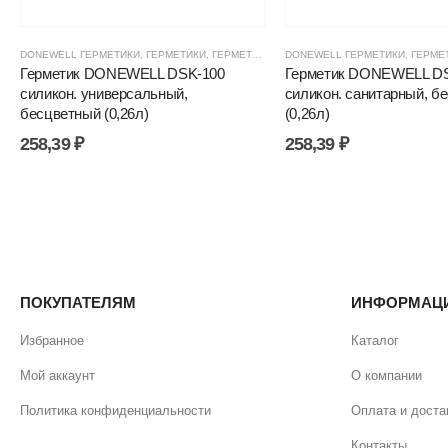
DONEWELL ГЕРМЕТИКИ
,
ГЕРМЕТИКИ
,
ГЕРМЕТИКИ СИЛИКОНОВЫЕ
DONEWELL ГЕРМЕТИКИ
,
ГЕРМЕТИКИ, КЛЕ
,
ГЕРМЕ
Герметик DONEWELL DSK-100
Герметик DONEWELL D
силикон. универсальный,
силикон. санитарный, б
бесцветный (0,26л)
(0,26л)
258,39
₽
258,39
₽
ПОКУПАТЕЛЯМ
ИНФОРМАЦ
Избранное
Каталог
Мой аккаунт
О компании
Политика конфиденциальности
Оплата и доста
Контакты