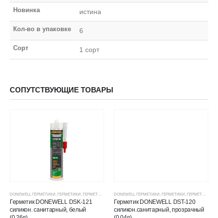
Новинка
истина
Кол-во в упаковке
6
Сорт
1 сорт
СОПУТСТВУЮЩИЕ ТОВАРЫ
DONEWELL ГЕРМЕТИКИ
,
ГЕРМЕТИКИ
,
ГЕРМЕТИКИ СИЛИКОНОВЫЕ
DONEWELL ГЕРМЕТИКИ
,
ГЕРМЕТИКИ, КЛЕИ, ПЕНЫ
,
ГЕРМЕТИКИ
,
ГЕРМЕТИКИ СИЛИКОНОВЫЕ
,
ЦЕНОВЫЕ ГР
Герметик DONEWELL DSK-121
Герметик DONEWELL DST-120
силикон. санитарный, белый
силикон.санитарный, прозрачный
(0,26л)
(0,04л)