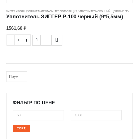
ЗИГГЕР
,
ИЗОЛЯЦИОННЫЕ МАТЕРИАЛЫ
,
ТЕПЛОИЗОЛЯЦИЯ
,
УПЛОТНИТЕЛЬ ОКОННЫЙ
,
ЦЕНОВЫЕ ГРУППЫ
Уплотнитель ЗИГГЕР P-100 черный (9*5,5мм)
1561,60
₽
ФИЛЬТР ПО ЦЕНЕ
Минимальная
Максимальная
СОРТ.
цена
цена