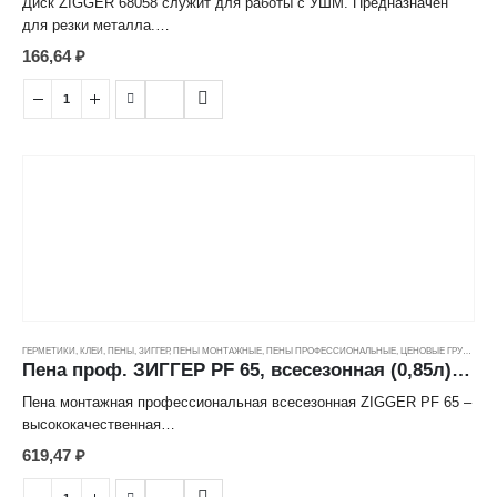
Диск ZIGGER 68058 служит для работы с УШМ. Предназначен
для резки металла.
166,64
₽
Высокая производительность;
Аккуратный рез;
Увеличенный ресурс;
Минимум вибрации;
Высокое качество абразивных материалов и связки.
ГЕРМЕТИКИ, КЛЕИ, ПЕНЫ
,
ЗИГГЕР
,
ПЕНЫ МОНТАЖНЫЕ
,
ПЕНЫ ПРОФЕССИОНАЛЬНЫЕ
,
ЦЕНОВЫЕ ГРУППЫ
Пена проф. ЗИГГЕР PF 65, всесезонная (0,85л) ---
Пена монтажная профессиональная всесезонная ZIGGER PF 65 –
высококачественная
однокомпонентная полиуретановая пена, предназначенная для
619,47
₽
монтажа окон, дверей, подоконников,
стеновых панелей и других элементов при выполнении