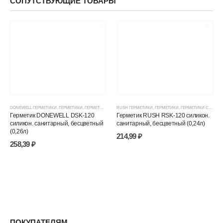
СОПУТСТВУЮЩИЕ ТОВАРЫ
DONEWELL ГЕРМЕТИКИ
,
ГЕРМЕТИКИ
,
ГЕРМЕТИКИ СИЛИКОНОВЫЕ
RUSH ГЕРМЕТИКИ
,
ГЕРМЕТИКИ, КЛЕИ, ПЕНЫ
,
ГЕРМЕТИКИ
,
ГЕРМЕТИКИ СИЛИКОНОВЫЕ
,
ЦЕНОВЫЕ ГР
Герметик DONEWELL DSK-120
Герметик RUSH RSK-120 силикон.
силикон. санитарный, бесцветный
санитарный, бесцветный (0,24л)
(0,26л)
214,99
₽
258,39
₽
ПОКУПАТЕЛЯМ