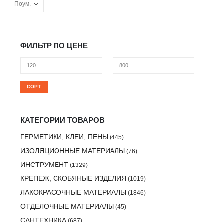
приклеивания облицовочных плиток и линолеума на любые виды
поверхности. Является экологически чистым антисептиком
(препятствует образованию плесени, гнили, грибков).
ФИЛЬТР ПО ЦЕНЕ
Минимальная
Максимальная
СОРТ.
цена
цена
КАТЕГОРИИ ТОВАРОВ
ГЕРМЕТИКИ, КЛЕИ, ПЕНЫ
(445)
ИЗОЛЯЦИОННЫЕ МАТЕРИАЛЫ
(76)
ИНСТРУМЕНТ
(1329)
КРЕПЕЖ, СКОБЯНЫЕ ИЗДЕЛИЯ
(1019)
ЛАКОКРАСОЧНЫЕ МАТЕРИАЛЫ
(1846)
ОТДЕЛОЧНЫЕ МАТЕРИАЛЫ
(45)
САНТЕХНИКА
(687)