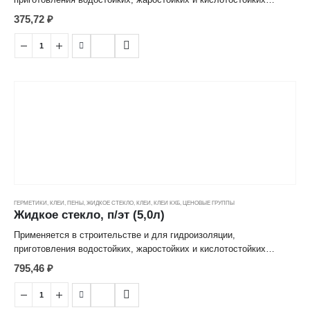
бетонов. В качестве добавки к стройматериалам повышает их
375,72
₽
долговечность, прочность, огнеупорность, атмосферостойкость.
Для пропитки деревянных изделий и тканей с целью придания им
большей плотности и огнеустойчивости. В качестве защитного
средства при обрезке и ранении деревьев. Для грунтования
бетонных, кирпичных, оштукатуренных деревянных поверхностей,
гидроизоляции емкостей и бассейнов. Для склеивания изделий из
дерева, бумаги, картона, стекла, фарфора, кожи, тканей, а также
приклеивания облицовочных плиток и линолеума на любые виды
поверхности. Является экологически чистым антисептиком
(препятствует образованию плесени, гнили, грибков).
ГЕРМЕТИКИ, КЛЕИ, ПЕНЫ
,
ЖИДКОЕ СТЕКЛО
,
КЛЕИ
,
КЛЕИ КХБ
,
ЦЕНОВЫЕ ГРУППЫ
Жидкое стекло, п/эт (5,0л)
Применяется в строительстве и для гидроизоляции,
приготовления водостойких, жаростойких и кислотостойких
бетонов. В качестве добавки к стройматериалам повышает их
795,46
₽
долговечность, прочность, огнеупорность, атмосферостойкость.
Для пропитки деревянных изделий и тканей с целью придания им
большей плотности и огнеустойчивости. В качестве защитного