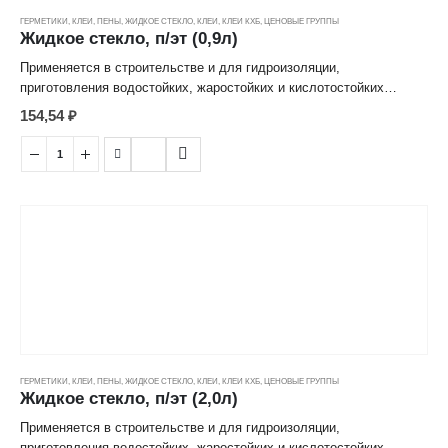
ГЕРМЕТИКИ, КЛЕИ, ПЕНЫ
,
ЖИДКОЕ СТЕКЛО
,
КЛЕИ
,
КЛЕИ КХБ
,
ЦЕНОВЫЕ ГРУППЫ
Жидкое стекло, п/эт (0,9л)
Применяется в строительстве и для гидроизоляции,
приготовления водостойких, жаростойких и кислотостойких
бетонов. В качестве добавки к стройматериалам повышает их
154,54
₽
долговечность, прочность, огнеупорность, атмосферостойкость.
Для пропитки деревянных изделий и тканей с целью придания им
большей плотности и огнеустойчивости. В качестве защитного
средства при обрезке и ранении деревьев. Для грунтования
бетонных, кирпичных, оштукатуренных деревянных поверхностей,
гидроизоляции емкостей и бассейнов. Для склеивания изделий из
дерева, бумаги, картона, стекла, фарфора, кожи, тканей, а также
приклеивания облицовочных плиток и линолеума на любые виды
поверхности. Является экологически чистым антисептиком
(препятствует образованию плесени, гнили, грибков).
ГЕРМЕТИКИ, КЛЕИ, ПЕНЫ
,
ЖИДКОЕ СТЕКЛО
,
КЛЕИ
,
КЛЕИ КХБ
,
ЦЕНОВЫЕ ГРУППЫ
Жидкое стекло, п/эт (2,0л)
Применяется в строительстве и для гидроизоляции,
приготовления водостойких, жаростойких и кислотостойких