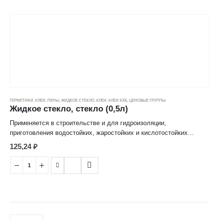
средства при обрезке и ранении деревьев. Для грунтования
бетонных, кирпичных, оштукатуренных деревянных поверхностей,
гидроизоляции емкостей и бассейнов. Для склеивания изделий из
дерева, бумаги, картона, стекла, фарфора, кожи, тканей, а также
приклеивания облицовочных плиток и линолеума на любые виды
поверхности. Является экологически чистым антисептиком
(препятствует образованию плесени, гнили, грибков).
ГЕРМЕТИКИ, КЛЕИ, ПЕНЫ
,
ЖИДКОЕ СТЕКЛО
,
КЛЕИ
,
КЛЕИ КХБ
,
ЦЕНОВЫЕ ГРУППЫ
Жидкое стекло, стекло (0,5л)
Применяется в строительстве и для гидроизоляции,
приготовления водостойких, жаростойких и кислотостойких
бетонов. В качестве добавки к стройматериалам повышает их
125,24
₽
долговечность, прочность, огнеупорность, атмосферостойкость.
Для пропитки деревянных изделий и тканей с целью придания им
большей плотности и огнеустойчивости. В качестве защитного
средства при обрезке и ранении деревьев. Для грунтования
бетонных, кирпичных, оштукатуренных деревянных поверхностей,
гидроизоляции емкостей и бассейнов. Для склеивания изделий из
дерева, бумаги, картона, стекла, фарфора, кожи, тканей, а также