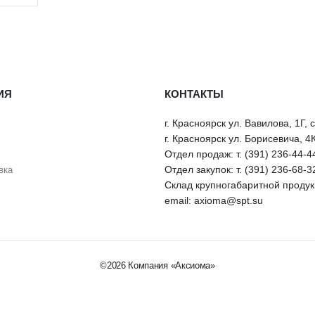
на основе растворителя. Он использ
пленки, масла, изношенной резины, 
битума без размягчения поверхност
Особенности COSMOFEN 20
ИЯ
КОНТАКТЫ
Преимуществом этого очистителя яв
существенно уменьшает возможность
г. Красноярск ул. Вавилова, 1Г, 
совместимости с пластиковыми пове
г. Красноярск ул. Борисевича, 4
Отдел продаж: т. (391) 236-44-4
Способ применения
Отдел закупок: т. (391) 236-68-3
вка
Склад крупногабаритной продукц
Космофен 20 рекомендуется использ
email: axioma@spt.su
Необходимо применять салфетку, ко
Меры предосторожности
Нельзя использовать очиститель в
©2026 Компания «Аксиома»
Следует учитывать, что данный мат
применяться вблизи открытого огня.
Космофен 20 может спровоцировать