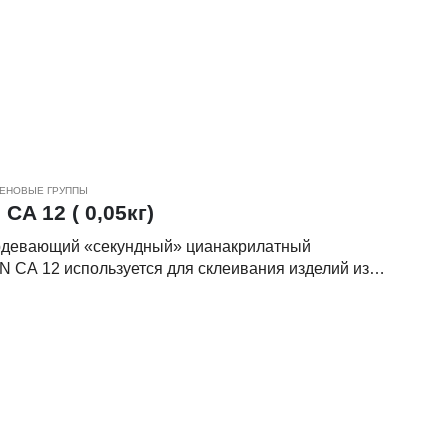
 ПВХ с алюминиевыми профилями, уплотнителей к
а также резины и ПВХ-поверхностей, других пластиков и
ЕНОВЫЕ ГРУППЫ
A 12 ( 0,05кг)
девающий «секундный» цианакрилатный
СА 12 используется для склеивания изделий из
 ПВХ с алюминиевыми профилями, уплотнителей к
а также резины и ПВХ-поверхностей, других пластиков и