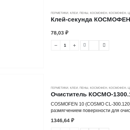
ГЕРМЕТИКИ, КЛЕИ, ПЕНЫ
,
КОСМОФЕН
,
КОСМОФЕН
,
Ц
Клей-секунда КОСМОФЕН 
78,03
₽
ГЕРМЕТИКИ, КЛЕИ, ПЕНЫ
,
КОСМОФЕН
,
КОСМОФЕН
,
Ц
Очиститель КОСМО-1300.1
COSMOFEN 10 (COSMO CL-300.120) -
размягчением поверхности для очис
поверхностные слои частиц масла, 
1346,64
₽
размягченного ПВХ и других загрязн