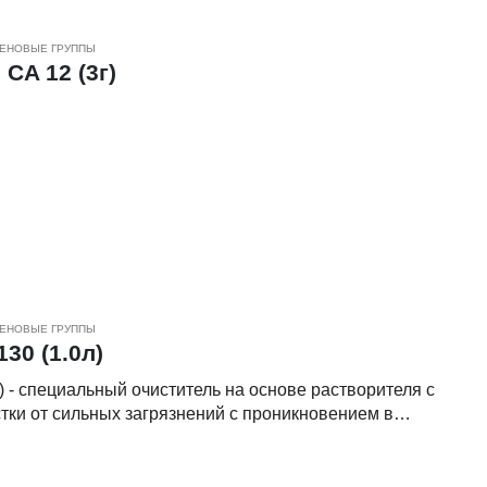
ЕНОВЫЕ ГРУППЫ
CA 12 (3г)
ЕНОВЫЕ ГРУППЫ
30 (1.0л)
 cпециальный очиститель на основе растворителя с
тки от сильных загрязнений с проникновением в
изношенной резины, остатков клея, свежих остатков
ений.