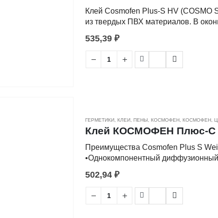
Клей Cosmofen Plus-S HV (COSMO SL
из твердых ПВХ материалов. В окон
профилей, таких как: нащельники,
535,39
₽
(жалюзи, шторы).
Для склеивания конструкций из раз
«жидкий пластик» — клей COSMOFEN
температурной устойчивостью.
В области санитарии для склеивания
производстве ярлыков для констру
ГЕРМЕТИКИ, КЛЕИ, ПЕНЫ
,
КОСМОФЕН
,
КОСМОФЕН
,
Ц
цельных пенопластовых плит. Клей
Клей КОСМОФЕН Плюс-С WE
устойчивость и чрезвычайно устойч
Преимущества Cosmofen Plus S We
воздействию погодных условий.
•Однокомпонентный диффузионный к
деталей из жёсткого ПВХ (оконное п
Область применения
502,94
₽
высокопрочный шов (эффект «жидки
•Устойчив к атмосферным воздейст
Поверхности из ПВХ, пластика, алю
•Хорошая способность выдерживать
пластика. Склеиваемые поверхности
•Не растекается;
других загрязнений очистителем. Т