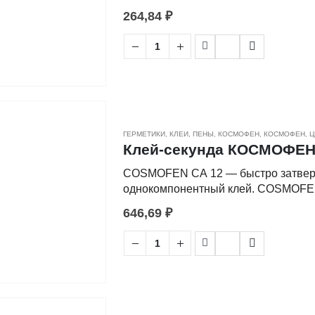
жесткого ПВХ, изделий из жесткого
264,84
₽
оконным рамам, виниловых тканей, 
металлов, кожи.
ГЕРМЕТИКИ, КЛЕИ, ПЕНЫ
,
КОСМОФЕН
,
КОСМОФЕН
,
Ц
Клей-секунда КОСМОФЕН C
COSMOFEN СА 12 — быстро затвер
однокомпонентный клей. COSMOFEN 
жесткого ПВХ, изделий из жесткого
646,69
₽
оконным рамам, виниловых тканей, 
металлов, кожи.