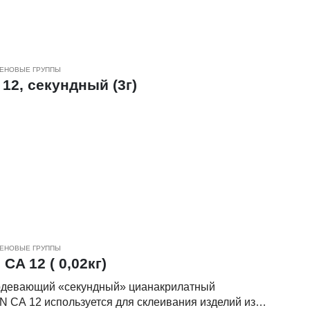
 и держат в течение 30-60 секунд, а затем фиксируют 3-4
атывания. Функциональная прочность наступает спустя
ЕНОВЫЕ ГРУППЫ
2, секундный (3г)
ЕНОВЫЕ ГРУППЫ
A 12 ( 0,02кг)
девающий «секундный» цианакрилатный
СА 12 используется для склеивания изделий из