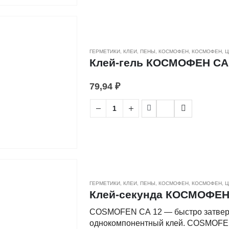
•Быстрое отверждение.
на одну из поверхностей, соединяют
минуты с целью окончательного схв
16 часов.
ГЕРМЕТИКИ, КЛЕИ, ПЕНЫ
,
КОСМОФЕН
,
КОСМОФЕН
,
Ц
Клей-гель КОСМОФЕН CA 1
79,94
₽
ГЕРМЕТИКИ, КЛЕИ, ПЕНЫ
,
КОСМОФЕН
,
КОСМОФЕН
,
Ц
Клей-секунда КОСМОФЕН C
COSMOFEN СА 12 — быстро затвер
однокомпонентный клей. COSMOFEN 