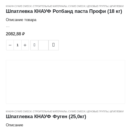
КНАУФ СУХИЕ СМЕСИ
,
СТРОИТЕЛЬНЫЕ МАТЕРИАЛЫ
,
СУХИЕ СМЕСИ
,
ЦЕНОВЫЕ ГРУППЫ
,
ШПАТЛЕВКИ
Шпатлевка КНАУФ Ротбанд паста Профи (18 кг)
Описание товара
применяется внутри помещений для финишного шпаклевания
2082,88
₽
поверхности гипсокартонных или гипсоволокнистых листов,
оштукатуренных и бетонных поверхностей, пазогребеневых плит,
стеклохолста при подготовке под высококачественную окраску,
оклейку обоями, перед нанесением венецианской штукатурки и
других финишных материалов. Расход: кг/м² (слой 0,3 мм) - 0,48.
Время высыхания 1 мм: 24 часа.
КНАУФ СУХИЕ СМЕСИ
,
СТРОИТЕЛЬНЫЕ МАТЕРИАЛЫ
,
СУХИЕ СМЕСИ
,
ЦЕНОВЫЕ ГРУППЫ
,
ШПАТЛЕВКИ
Шпатлевка КНАУФ Фуген (25,0кг)
Описание