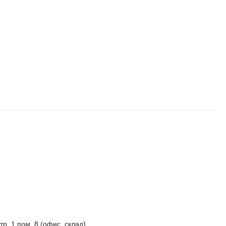
стр. 1 пом. 8 (офис_склад)