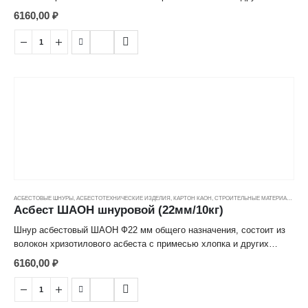
химических волокон, используется в уплотнении соединений в
6160,00
₽
различных тепловых агрегатах и теплопроводящих системах.
Рабочая температура до +400°C.
АСБЕСТОВЫЕ ШНУРЫ
,
АСБЕСТОТЕХНИЧЕСКИЕ ИЗДЕЛИЯ
,
КАРТОН КАОН
,
СТРОИТЕЛЬНЫЕ МАТЕРИАЛЫ
,
ЦЕ
Асбест ШАОН шнуровой (22мм/10кг)
Шнур асбестовый ШАОН Ф22 мм общего назначения, состоит из
волокон хризотилового асбеста с примесью хлопка и других
химических волокон, используется в уплотнении соединений в
6160,00
₽
различных тепловых агрегатах и теплопроводящих системах.
Рабочая температура до +400°C.