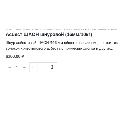
АСБЕСТОВЫЕ ШНУРЫ
,
АСБЕСТОТЕХНИЧЕСКИЕ ИЗДЕЛИЯ
,
КАРТОН КАОН
,
СТРОИТЕЛЬНЫЕ МАТЕРИАЛЫ
,
ЦЕ
Асбест ШАОН шнуровой (16мм/10кг)
Шнур асбестовый ШАОН Ф16 мм общего назначения, состоит из
волокон хризотилового асбеста с примесью хлопка и других
химических волокон, используется в уплотнении соединений в
6160,00
₽
различных тепловых агрегатах и теплопроводящих системах.
Рабочая температура до +400°C.