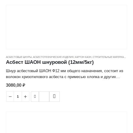
АСБЕСТОВЫЕ ШНУРЫ
,
АСБЕСТОТЕХНИЧЕСКИЕ ИЗДЕЛИЯ
,
КАРТОН КАОН
,
СТРОИТЕЛЬНЫЕ МАТЕРИАЛЫ
,
ЦЕ
Асбест ШАОН шнуровой (12мм/5кг)
Шнур асбестовый ШАОН Ф12 мм общего назначения, состоит из
волокон хризотилового асбеста с примесью хлопка и других
химических волокон, используется в уплотнении соединений в
3080,00
₽
различных тепловых агрегатах и теплопроводящих системах.
Рабочая температура до +400°C.