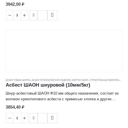
химических волокон, используется в уплотнении соединений в
3942,00
₽
различных тепловых агрегатах и теплопроводящих системах.
Рабочая температура до +400°C.
АСБЕСТОВЫЕ ШНУРЫ
,
АСБЕСТОТЕХНИЧЕСКИЕ ИЗДЕЛИЯ
,
КАРТОН КАОН
,
СТРОИТЕЛЬНЫЕ МАТЕРИАЛЫ
,
ЦЕ
Асбест ШАОН шнуровой (10мм/5кг)
Шнур асбестовый ШАОН Ф10 мм общего назначения, состоит из
волокон хризотилового асбеста с примесью хлопка и других
химических волокон, используется в уплотнении соединений в
3854,40
₽
различных тепловых агрегатах и теплопроводящих системах.
Рабочая температура до +400°C.