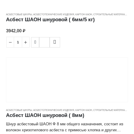
АСБЕСТОВЫЕ ШНУРЫ
,
АСБЕСТОТЕХНИЧЕСКИЕ ИЗДЕЛИЯ
,
КАРТОН КАОН
,
СТРОИТЕЛЬНЫЕ МАТЕРИАЛЫ
,
ЦЕ
Асбест ШАОН шнуровой ( 6мм/5 кг)
3942,00
₽
АСБЕСТОВЫЕ ШНУРЫ
,
АСБЕСТОТЕХНИЧЕСКИЕ ИЗДЕЛИЯ
,
КАРТОН КАОН
,
СТРОИТЕЛЬНЫЕ МАТЕРИАЛЫ
,
ЦЕ
Асбест ШАОН шнуровой ( 8мм)
Шнур асбестовый ШАОН Ф 8 мм общего назначения, состоит из
волокон хризотилового асбеста с примесью хлопка и других