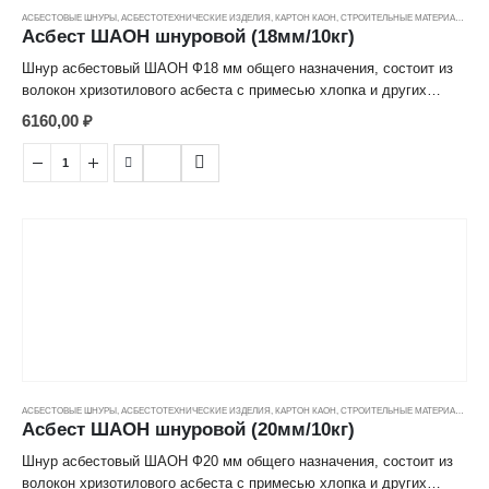
АСБЕСТОВЫЕ ШНУРЫ
,
АСБЕСТОТЕХНИЧЕСКИЕ ИЗДЕЛИЯ
,
КАРТОН КАОН
,
СТРОИТЕЛЬНЫЕ МАТЕРИАЛЫ
,
ЦЕ
Асбест ШАОН шнуровой (18мм/10кг)
Шнур асбестовый ШАОН Ф18 мм общего назначения, состоит из
волокон хризотилового асбеста с примесью хлопка и других
химических волокон, используется в уплотнении соединений в
6160,00
₽
различных тепловых агрегатах и теплопроводящих системах.
Рабочая температура до +400°C.
АСБЕСТОВЫЕ ШНУРЫ
,
АСБЕСТОТЕХНИЧЕСКИЕ ИЗДЕЛИЯ
,
КАРТОН КАОН
,
СТРОИТЕЛЬНЫЕ МАТЕРИАЛЫ
,
ЦЕ
Асбест ШАОН шнуровой (20мм/10кг)
Шнур асбестовый ШАОН Ф20 мм общего назначения, состоит из
волокон хризотилового асбеста с примесью хлопка и других