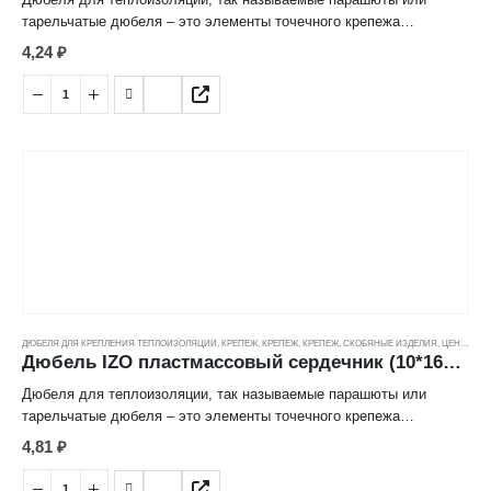
тарельчатые дюбеля – это элементы точечного крепежа
утеплителя к основанию. Они идеально подходят для монтажа
4,24
₽
фасадной минеральной ваты, пенопласта и пенополистирола.
Являются неотъемлемой частью системы утепления фасада
здания, без них не обойтись.
Строение дюбеля, а именно плоская широкая головка, которая
имеет сходство с тарелкой (отсюда и еще одно название дюбель
тарельчатый) обеспечивает плотную фиксацию теплоизоляции к
основанию. Места крепления дюбелями остаются незаметными.
При этом дюбель не утопает в теплоизоляционных материалах, а
ровно держится на поверхности.
ДЮБЕЛЯ ДЛЯ КРЕПЛЕНИЯ ТЕПЛОИЗОЛЯЦИИ
,
КРЕПЕЖ
,
КРЕПЕЖ
,
КРЕПЕЖ, СКОБЯНЫЕ ИЗДЕЛИЯ
,
ЦЕНОВЫЕ ГРУППЫ
Дюбель IZO пластмассовый сердечник (10*160мм)
Дюбеля для теплоизоляции, так называемые парашюты или
тарельчатые дюбеля – это элементы точечного крепежа
утеплителя к основанию. Они идеально подходят для монтажа
4,81
₽
фасадной минеральной ваты, пенопласта и пенополистирола.
Являются неотъемлемой частью системы утепления фасада