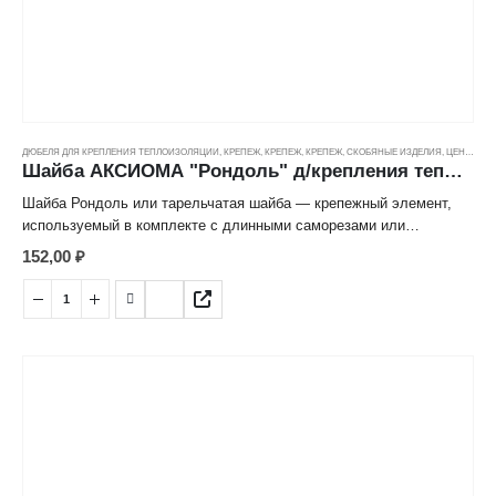
основанию. Места крепления дюбелями остаются незаметными.
При этом дюбель не утопает в теплоизоляционных материалах, а
ровно держится на поверхности.
ДЮБЕЛЯ ДЛЯ КРЕПЛЕНИЯ ТЕПЛОИЗОЛЯЦИИ
,
КРЕПЕЖ
,
КРЕПЕЖ
,
КРЕПЕЖ, СКОБЯНЫЕ ИЗДЕЛИЯ
,
ЦЕНОВЫЕ ГРУППЫ
Шайба АКСИОМА "Рондоль" д/крепления теплоизоляции (100шт)
Шайба Рондоль или тарельчатая шайба — крепежный элемент,
используемый в комплекте с длинными саморезами или
шурупами для крепления к стенам зданий утеплителя — матов и
152,00
₽
плит из минеральной ваты, пенопласта, пенопропилена и т. п.
Изготовлена из полимерных материалов, имеет вид широкого
кольца с соединяющими перемычками и углублением
посередине, куда вставляется шуруп