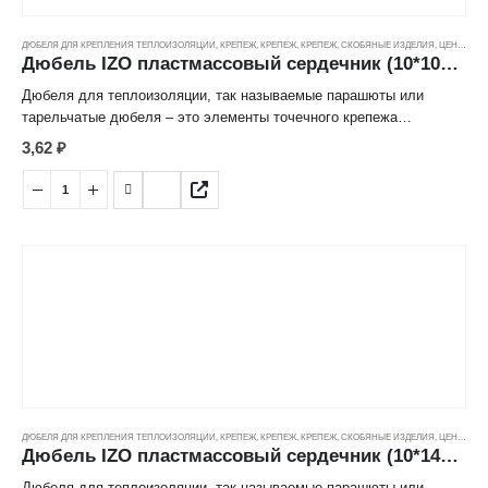
ДЮБЕЛЯ ДЛЯ КРЕПЛЕНИЯ ТЕПЛОИЗОЛЯЦИИ
,
КРЕПЕЖ
,
КРЕПЕЖ
,
КРЕПЕЖ, СКОБЯНЫЕ ИЗДЕЛИЯ
,
ЦЕНОВЫЕ ГРУППЫ
Дюбель IZO пластмассовый сердечник (10*100мм)
Дюбеля для теплоизоляции, так называемые парашюты или
тарельчатые дюбеля – это элементы точечного крепежа
утеплителя к основанию. Они идеально подходят для монтажа
3,62
₽
фасадной минеральной ваты, пенопласта и пенополистирола.
Являются неотъемлемой частью системы утепления фасада
здания, без них не обойтись.
Строение дюбеля, а именно плоская широкая головка, которая
имеет сходство с тарелкой (отсюда и еще одно название дюбель
тарельчатый) обеспечивает плотную фиксацию теплоизоляции к
основанию. Места крепления дюбелями остаются незаметными.
При этом дюбель не утопает в теплоизоляционных материалах, а
ровно держится на поверхности.
ДЮБЕЛЯ ДЛЯ КРЕПЛЕНИЯ ТЕПЛОИЗОЛЯЦИИ
,
КРЕПЕЖ
,
КРЕПЕЖ
,
КРЕПЕЖ, СКОБЯНЫЕ ИЗДЕЛИЯ
,
ЦЕНОВЫЕ ГРУППЫ
Дюбель IZO пластмассовый сердечник (10*140мм)
Дюбеля для теплоизоляции, так называемые парашюты или