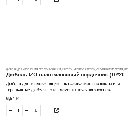
здания, без них не обойтись.
Строение дюбеля, а именно плоская широкая головка, которая
имеет сходство с тарелкой (отсюда и еще одно название дюбель
тарельчатый) обеспечивает плотную фиксацию теплоизоляции к
основанию. Места крепления дюбелями остаются незаметными.
При этом дюбель не утопает в теплоизоляционных материалах, а
ровно держится на поверхности.
ДЮБЕЛЯ ДЛЯ КРЕПЛЕНИЯ ТЕПЛОИЗОЛЯЦИИ
,
КРЕПЕЖ
,
КРЕПЕЖ
,
КРЕПЕЖ, СКОБЯНЫЕ ИЗДЕЛИЯ
,
ЦЕНОВЫЕ ГРУППЫ
Дюбель IZO пластмассовый сердечник (10*200мм)
Дюбеля для теплоизоляции, так называемые парашюты или
тарельчатые дюбеля – это элементы точечного крепежа
утеплителя к основанию. Они идеально подходят для монтажа
6,54
₽
фасадной минеральной ваты, пенопласта и пенополистирола.
Являются неотъемлемой частью системы утепления фасада
здания, без них не обойтись.
Строение дюбеля, а именно плоская широкая головка, которая
имеет сходство с тарелкой (отсюда и еще одно название дюбель
тарельчатый) обеспечивает плотную фиксацию теплоизоляции к